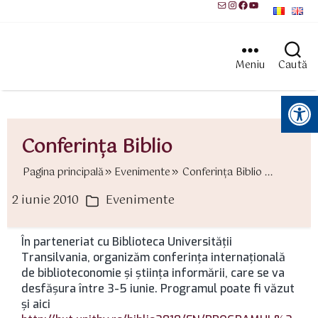
Mail
Instagram
Facebook
YouTube
Meniu
Caută
Instrumente pentru accesibilitate
Conferinţa Biblio
Pagina principală
Evenimente
Conferinţa Biblio ...
2 iunie 2010
Evenimente
ată
Categorii
rticol
În parteneriat cu Biblioteca Universităţii
Transilvania, organizăm conferinţa internaţională
de biblioteconomie şi ştiinţa informării, care se va
desfăşura între 3-5 iunie. Programul poate fi văzut
şi aici