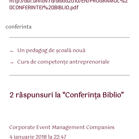
http://but.unitbv.ro/biblio2010/EN/PROGRAMUL%2
0CONFERINTEI%20BIBLIO.pdf
conferinta
tichete
←
Un pedagog de şcoală nouă
→
Curs de competenţe antreprenoriale
2 răspunsuri la “Conferinţa Biblio”
spune:
Corporate Event Management Companies
4 ianuarie 2018 la 22:47