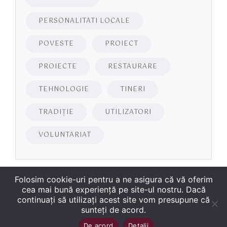
PERSONALITATI LOCALE
POVESTE
PROIECT
PROIECTE
RESTAURARE
TEHNOLOGIE
TINERI
TRADIȚIE
UTILIZATORI
VOLUNTARIAT
Folosim cookie-uri pentru a ne asigura că vă oferim
cea mai bună experiență pe site-ul nostru. Dacă
continuați să utilizați acest site vom presupune că
sunteți de acord.
Copyright
©
2026
Biblioteca Județeană
Sus
↑
De acord
Detalii