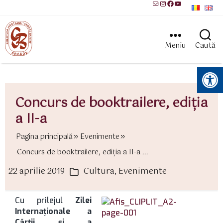
Mail
Instagram
Facebook
YouTube
Meniu
Caută
Instrumente pentru accesibilitate
Concurs de booktrailere, ediția
a II-a
Pagina principală
Evenimente
Concurs de booktrailere, ediția a II-a ...
22 aprilie 2019
Cultura
,
Evenimente
ată
Categorii
rticol
Cu prilejul
Zilei
Internaționale a
Cărții și a