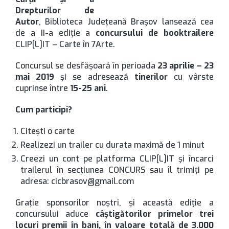
Drepturilor de
Autor
, Biblioteca Județeană Brașov lansează cea
de a II-a ediție a
concursului de booktrailere
CLIP[L]IT – Carte în 7Arte.
Concursul se desfășoară în perioada
23 aprilie – 23
mai 2019
și se adresează
tinerilor
cu vârste
cuprinse între
15-25 ani
.
Cum participi?
Citești o carte
Realizezi un trailer cu durata maximă de 1 minut
Creezi un cont pe platforma CLIP[L]IT și încarci
trailerul în secțiunea CONCURS sau îl trimiți pe
adresa: cicbrasov@gmail.com
Grație sponsorilor noștri, și această ediție a
concursului aduce
câștigătorilor primelor trei
locuri premii
în bani, în valoare totală de 3.000