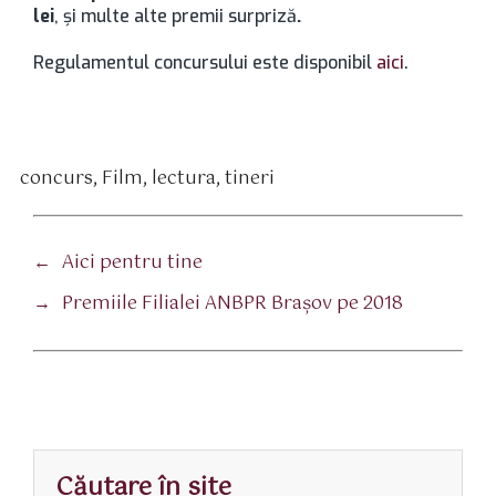
lei
, și multe alte premii surpriză
.
Regulamentul concursului este disponibil
aici
.
concurs
,
Film
,
lectura
,
tineri
tichete
←
Aici pentru tine
→
Premiile Filialei ANBPR Braşov pe 2018
Căutare în site