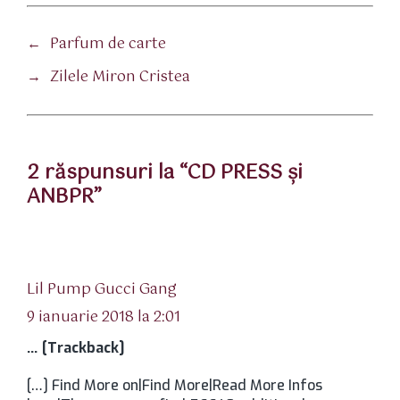
←
Parfum de carte
→
Zilele Miron Cristea
2 răspunsuri la “CD PRESS şi
ANBPR”
spune:
Lil Pump Gucci Gang
9 ianuarie 2018 la 2:01
… [Trackback]
[…] Find More on|Find More|Read More Infos