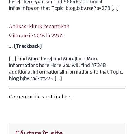
here|There you can find 56648 additional
Infos|Infos on that Topic: blog.bjbv.ro/?p=279 […]
spune:
Aplikasi klinik kecantikan
9 ianuarie 2018 la 22:52
… [Trackback]
[…] Find More here|Find More|Find More
Informations here|Here you will find 47348
additional Informations|Informations to that Topic:
blog.bjbv.ro/?p=279 […]
Comentariile sunt închise.
Căutare în site