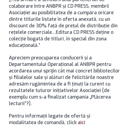
colaborare între ANBPR și CD PRESS, membrii
Asociației au posibilitatea de a cumpăra oricare
dintre titlurile listate în oferta anexată, cu un
discount de 30% față de prețul de distribuție din
rețelele comerciale…Editura CD PRESS deține o
colecție bogată de titluri, în special din zona
educațională.”
Apreciem preocuparea conducerii şi a
Departamentului Operaţional al ANBPR pentru
acordarea unui sprijin cât mai concret bibliotecilor
şi filialelor sale şi alături de felicitările noastre
adresăm rugămintea de a fi ţinuţi la curent cu
rezultatele tuturor iniţiativelor Asociaţiei (de
exemplu cum s-a finalizat campania „Plăcerea
lecturii”?).
Pentru informaţii legate de ofertă şi
modalitatea de comandă, click
aici