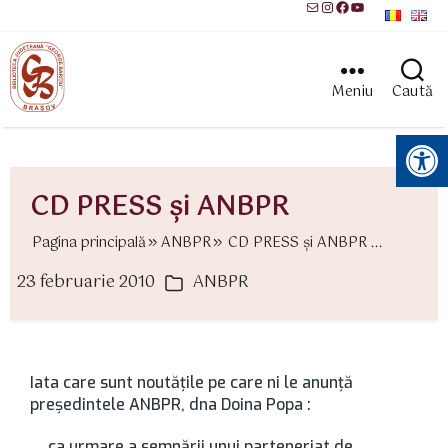
Mail
Instagram
Facebook
YouTube
Meniu
Caută
Instrumente pentru accesibilitate
CD PRESS şi ANBPR
Pagina principală
ANBPR
CD PRESS şi ANBPR ...
23 februarie 2010
ANBPR
ată
Categorii
rticol
Iata care sunt noutăţile pe care ni le anunţă
preşedintele ANBPR, dna Doina Popa :
„…ca urmare a semnării unui parteneriat de