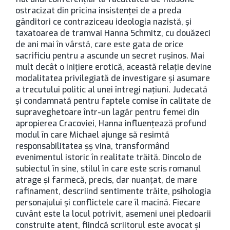
ostracizat din pricina insistenței de a preda
gânditori ce contraziceau ideologia nazistă, și
taxatoarea de tramvai Hanna Schmitz, cu douăzeci
de ani mai în vârstă, care este gata de orice
sacrificiu pentru a ascunde un secret ruşinos. Mai
mult decât o inițiere erotică, această relație devine
modalitatea privilegiată de investigare și asumare
a trecutului politic al unei întregi națiuni. Judecată
și condamnată pentru faptele comise în calitate de
supraveghetoare într-un lagăr pentru femei din
apropierea Cracoviei, Hanna influențează profund
modul în care Michael ajunge să resimtă
responsabilitatea şș vina, transformând
evenimentul istoric în realitate trăită. Dincolo de
subiectul în sine, stilul în care este scris romanul
atrage și farmecă, precis, dar nuanțat, de mare
rafinament, descriind sentimente trăite, psihologia
personajului și conflictele care îl macină. Fiecare
cuvânt este la locul potrivit, asemeni unei pledoarii
construite atent, fiindcă scriitorul este avocat și