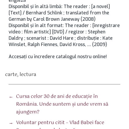
engleză
Disponibil şi în altă limbă: The reader : [a novel]
[Text] / Bernhard Schlink ; translated from the
German by Carol Brown Janeway (2008)
Disponibil și în alt format: The reader : [înregistrare
video : film artistic] [DVD] / regizor : Stephen
Daldry ; scenarist : David Hare ; distribuţie : Kate
Winslet, Ralph Fiennes, David Kross, … (2009)
Accesați cu încredere catalogul nostru online!
carte
,
lectura
tichete
←
Cursa celor 30 de ani de educație în
România. Unde suntem și unde vrem să
ajungem?
→
Voluntar pentru citit – Vlad Babei face