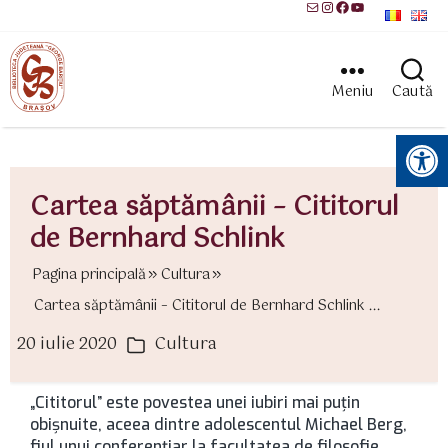
Mail
Instagram
Facebook
YouTube
Meniu
Caută
Instrumente pentru accesibilitate
Cartea săptămânii – Cititorul
de Bernhard Schlink
Pagina principală
Cultura
Cartea săptămânii – Cititorul de Bernhard Schlink ...
20 iulie 2020
Cultura
ată
Categorii
rticol
„Cititorul” este povestea unei iubiri mai puțin
obișnuite, aceea dintre adolescentul Michael Berg,
fiul unui conferențiar la facultatea de filosofie