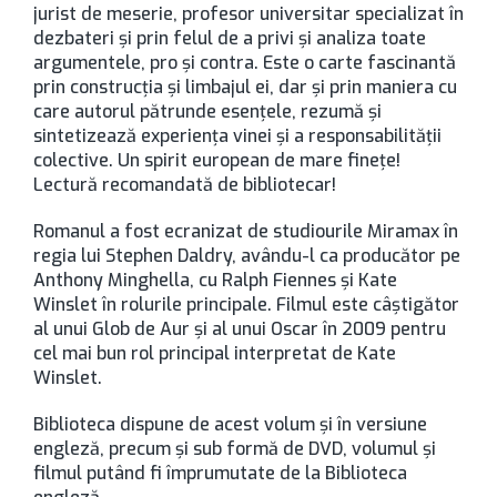
jurist de meserie, profesor universitar specializat în
dezbateri și prin felul de a privi și analiza toate
argumentele, pro și contra. Este o carte fascinantă
prin construcția și limbajul ei, dar și prin maniera cu
care autorul pătrunde esențele, rezumă și
sintetizează experiența vinei și a responsabilității
colective. Un spirit european de mare finețe!
Lectură recomandată de bibliotecar!
Romanul a fost ecranizat de studiourile Miramax în
regia lui Stephen Daldry, avându-l ca producător pe
Anthony Minghella, cu Ralph Fiennes şi Kate
Winslet în rolurile principale. Filmul este câştigător
al unui Glob de Aur şi al unui Oscar în 2009 pentru
cel mai bun rol principal interpretat de Kate
Winslet.
Biblioteca dispune de acest volum și în versiune
engleză, precum și sub formă de DVD, volumul și
filmul putând fi împrumutate de la Biblioteca