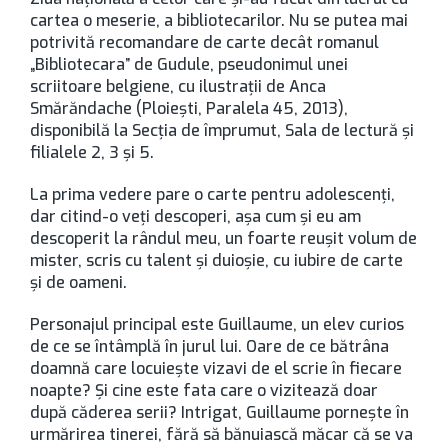
cartea o meserie, a bibliotecarilor. Nu se putea mai
potrivită recomandare de carte decât romanul
„Bibliotecara” de Gudule, pseudonimul unei
scriitoare belgiene, cu ilustraţii de Anca
Smărăndache (Ploieşti, Paralela 45, 2013),
disponibilă la Secţia de împrumut, Sala de lectură şi
filialele 2, 3 şi 5.
La prima vedere pare o carte pentru adolescenţi,
dar citind-o veţi descoperi, aşa cum şi eu am
descoperit la rândul meu, un foarte reuşit volum de
mister, scris cu talent şi duioşie, cu iubire de carte
şi de oameni.
Personajul principal este Guillaume, un elev curios
de ce se întâmplă în jurul lui. Oare de ce bătrâna
doamnă care locuieşte vizavi de el scrie în fiecare
noapte? Și cine este fata care o vizitează doar
după căderea serii? Intrigat, Guillaume porneşte în
urmărirea tinerei, fără să bănuiască măcar că se va