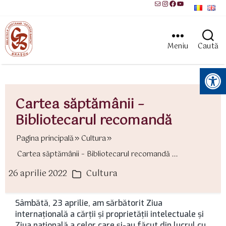
Mail
Instagram
Facebook
YouTube
Meniu
Caută
Instrumente pentru accesibilitate
Cartea săptămânii –
Bibliotecarul recomandă
Pagina principală
Cultura
Cartea săptămânii – Bibliotecarul recomandă ...
26 aprilie 2022
Cultura
ată
Categorii
rticol
Sâmbătă, 23 aprilie, am sărbătorit Ziua
internaţională a cărţii şi proprietăţii intelectuale şi
Ziua naţională a celor care şi-au făcut din lucrul cu