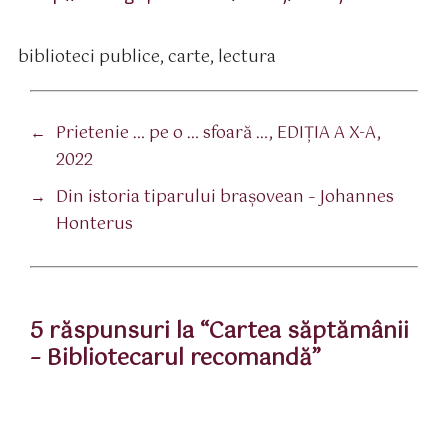
biblioteci publice
,
carte
,
lectura
tichete
←
Prietenie … pe o … sfoară …, EDIŢIA A X-A,
2022
→
Din istoria tiparului braşovean – Johannes
Honterus
5 răspunsuri la “Cartea săptămânii
– Bibliotecarul recomandă”