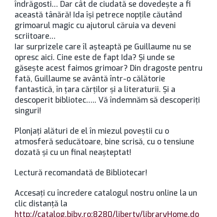
îndrăgosti… Dar cât de ciudată se dovedeşte a fi
această tânără! Ida îşi petrece nopţile căutând
grimoarul magic cu ajutorul căruia va deveni
scriitoare…
Iar surprizele care îl aşteaptă pe Guillaume nu se
opresc aici. Cine este de fapt Ida? Și unde se
găseşte acest faimos grimoar? Din dragoste pentru
fată, Guillaume se avântă într-o călătorie
fantastică, în ţara cărţilor şi a literaturii. Şi a
descoperit bibliotec….. Vă îndemnăm să descoperiţi
singuri!
Plonjaţi alături de el în miezul poveştii cu o
atmosferă seducătoare, bine scrisă, cu o tensiune
dozată şi cu un final neaşteptat!
Lectură recomandată de Bibliotecar!
Accesaţi cu încredere catalogul nostru online la un
clic distanţă la
http://catalog.bjbv.ro:8280/liberty/libraryHome.do