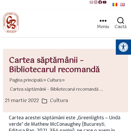
Mail
Instagram
Facebook
YouTube
Meniu
Caută
Instrumente pentru accesibilitate
Cartea săptămânii –
Bibliotecarul recomandă
Pagina principală
Cultura
Cartea săptămânii – Bibliotecarul recomandă ...
21 martie 2022
Cultura
ată
Categorii
rticol
Cartea acestei săptămâni este „Greenlights – Undă
verde” de Mathew McConaughey (Bucureşti,
Editura Rao, 2021, 354 pagini), pe care o avem în