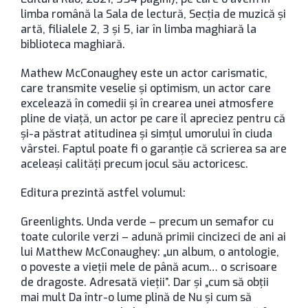
limba română la Sala de lectură, Secţia de muzică şi
artă, filialele 2, 3 şi 5, iar în limba maghiară la
biblioteca maghiară.
Mathew McConaughey este un actor carismatic,
care transmite veselie şi optimism, un actor care
excelează în comedii şi în crearea unei atmosfere
pline de viaţă, un actor pe care îl apreciez pentru că
şi-a păstrat atitudinea şi simţul umorului în ciuda
vârstei. Faptul poate fi o garanţie că scrierea sa are
aceleaşi calităţi precum jocul său actoricesc.
Editura prezintă astfel volumul:
Greenlights. Unda verde – precum un semafor cu
toate culorile verzi – adună primii cincizeci de ani ai
lui Matthew McConaughey: „un album, o antologie,
o poveste a vieţii mele de până acum… o scrisoare
de dragoste. Adresată vieţii”. Dar şi „cum să obţii
mai mult Da într-o lume plină de Nu şi cum să