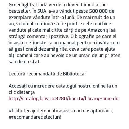
Greenlights. Undă verde a devenit imediat un
bestseller. În SUA, s-au vândut peste 500 000 de
exemplare vândute într-o lună. De mai mult de un
an, volumul continuă să fie printre cele mai bine
vândute şi cele mai citite cărţi de pe Amazon şi să
strângă comentarii pozitive. O biografie pe care el
însuşi o defineşte ca un manual pentru a învăţa cum
să gestionezi dezamăgirile, ceva care poate ajuta
alţi oameni care au nevoie de un umăr, de un prieten
sau de un sfat.
Lectură recomandată de Bibliotecar!
Accesaţi cu încredere catalogul nostru online la un
clic distanţă
http://catalog.bjbv.ro:8280/liberty/libraryHome.do
#bibliotecajudeţeanăbraşov, #carteasăptămânii,
#recomandaredelectură