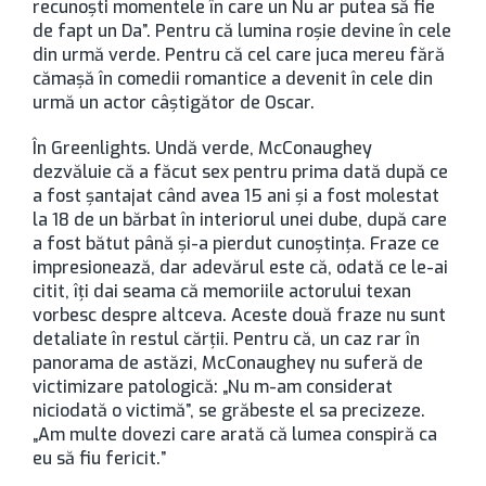
recunoşti momentele în care un Nu ar putea să fie
de fapt un Da”. Pentru că lumina roşie devine în cele
din urmă verde. Pentru că cel care juca mereu fără
cămaşă în comedii romantice a devenit în cele din
urmă un actor câştigător de Oscar.
În Greenlights. Undă verde, McConaughey
dezvăluie că a făcut sex pentru prima dată după ce
a fost şantajat când avea 15 ani şi a fost molestat
la 18 de un bărbat în interiorul unei dube, după care
a fost bătut până şi-a pierdut cunoştinţa. Fraze ce
impresionează, dar adevărul este că, odată ce le-ai
citit, îţi dai seama că memoriile actorului texan
vorbesc despre altceva. Aceste două fraze nu sunt
detaliate în restul cărţii. Pentru că, un caz rar în
panorama de astăzi, McConaughey nu suferă de
victimizare patologică: „Nu m-am considerat
niciodată o victimă”, se grăbeste el sa precizeze.
„Am multe dovezi care arată că lumea conspiră ca
eu să fiu fericit.”