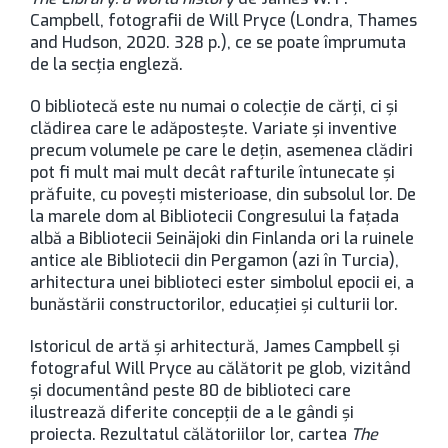
Campbell, fotografii de Will Pryce (Londra, Thames
and Hudson, 2020. 328 p.), ce se poate împrumuta
de la secţia engleză.
O bibliotecă este nu numai o colecţie de cărţi, ci şi
clădirea care le adăposteşte. Variate şi inventive
precum volumele pe care le deţin, asemenea clădiri
pot fi mult mai mult decât rafturile întunecate şi
prăfuite, cu poveşti misterioase, din subsolul lor. De
la marele dom al Bibliotecii Congresului la faţada
albă a Bibliotecii Seinäjoki din Finlanda ori la ruinele
antice ale Bibliotecii din Pergamon (azi în Turcia),
arhitectura unei biblioteci ester simbolul epocii ei, a
bunăstării constructorilor, educaţiei şi culturii lor.
Istoricul de artă şi arhitectură, James Campbell şi
fotograful Will Pryce au călătorit pe glob, vizitând
şi documentând peste 80 de biblioteci care
ilustrează diferite concepţii de a le gândi şi
proiecta. Rezultatul călătoriilor lor, cartea
The