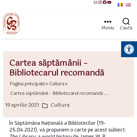
Mail
Instagram
Facebook
YouTube
Meniu
Caută
Instrumente pentru accesibilitate
Cartea săptămânii –
Bibliotecarul recomandă
Pagina principală
Cultura
Cartea săptămânii – Bibliotecarul recomandă ...
19 aprilie 2021
Cultura
ată
Categorii
rticol
În Săptămâna Naţională a Bibliotecilor (19-
25.04.2021), vă propunem o carte pe acest subiect:
The Library: a world history
de James W. P.