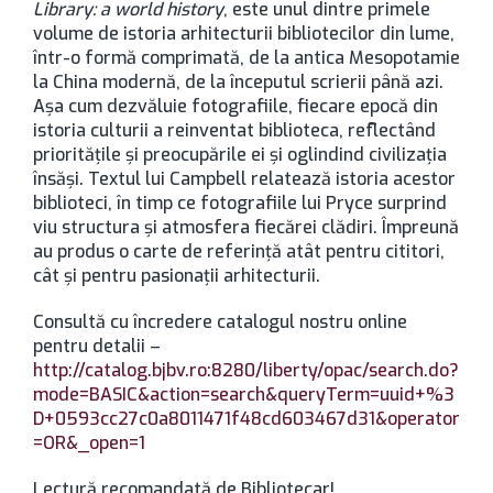
Library: a world history
, este unul dintre primele
volume de istoria arhitecturii bibliotecilor din lume,
într-o formă comprimată, de la antica Mesopotamie
la China modernă, de la începutul scrierii până azi.
Aşa cum dezvăluie fotografiile, fiecare epocă din
istoria culturii a reinventat biblioteca, reflectând
priorităţile şi preocupările ei şi oglindind civilizaţia
însăşi. Textul lui Campbell relatează istoria acestor
biblioteci, în timp ce fotografiile lui Pryce surprind
viu structura şi atmosfera fiecărei clădiri. Împreună
au produs o carte de referinţă atât pentru cititori,
cât şi pentru pasionaţii arhitecturii.
Consultă cu încredere catalogul nostru online
pentru detalii –
http://catalog.bjbv.ro:8280/liberty/opac/search.do?
mode=BASIC&action=search&queryTerm=uuid+%3
D+0593cc27c0a8011471f48cd603467d31&operator
=OR&_open=1
Lectură recomandată de Bibliotecar!