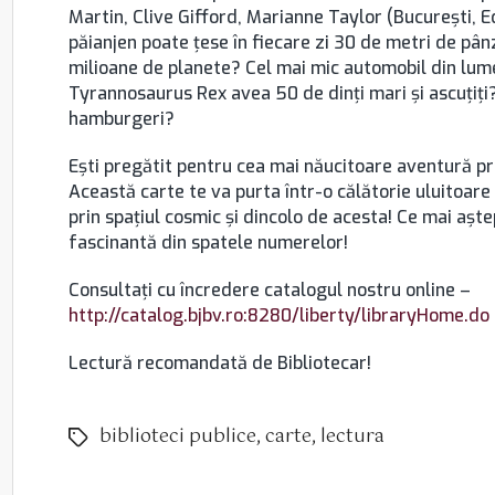
Martin, Clive Gifford, Marianne Taylor (București, Ed
păianjen poate ţese în fiecare zi 30 de metri de pânz
milioane de planete? Cel mai mic automobil din lu
Tyrannosaurus Rex avea 50 de dinţi mari şi ascuţiţ
hamburgeri?
Eşti pregătit pentru cea mai năucitoare aventură pr
Această carte te va purta într-o călătorie uluitoare p
prin spaţiul cosmic şi dincolo de acesta! Ce mai aşte
fascinantă din spatele numerelor!
Consultați cu încredere catalogul nostru online –
http://catalog.bjbv.ro:8280/liberty/libraryHome.do
Lectură recomandată de Bibliotecar!
biblioteci publice
,
carte
,
lectura
Etichete