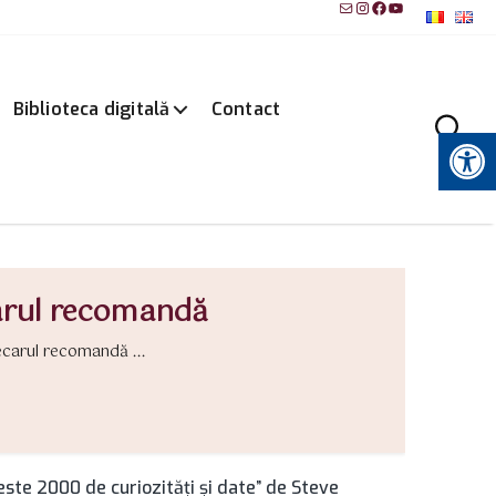
Mail
Instagram
Facebook
YouTube
Biblioteca digitală
Contact
Instrumente pentru accesibilitate
carul recomandă
ecarul recomandă ...
ste 2000 de curiozități și date” de Steve