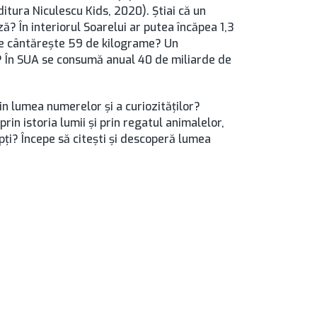
itura Niculescu Kids, 2020). Știai că un
ă? În interiorul Soarelui ar putea încăpea 1,3
me cântăreşte 59 de kilograme? Un
i? În SUA se consumă anual 40 de miliarde de
in lumea numerelor şi a curiozităţilor?
rin istoria lumii şi prin regatul animalelor,
pţi? Începe să citeşti şi descoperă lumea