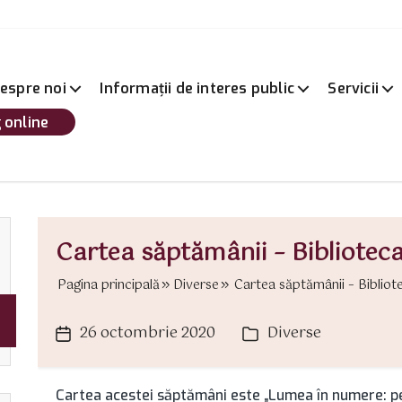
espre noi
Informații de interes public
Servicii
 online
Cartea săptămânii – Bibliote
Pagina principală
Diverse
Cartea săptămânii – Bibliot
26 octombrie 2020
Diverse
Dată
Categorii
articol
Cartea acestei săptămâni este „Lumea în numere: pe