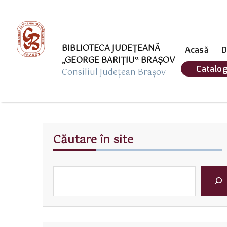
BIBLIOTECA JUDEȚEANĂ
Acasă
D
„GEORGE BARIŢIU‟ BRAŞOV
Catalog
Consiliul Județean Brașov
Căutare în site