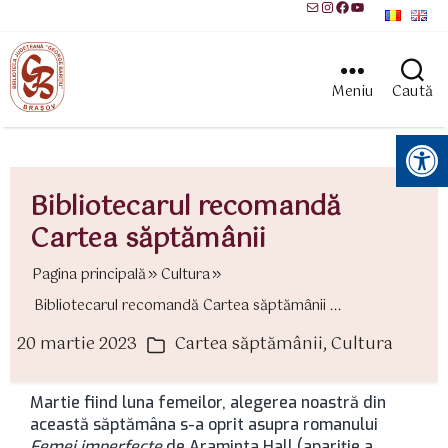
Mail
Instagram
Facebook
YouTube
Meniu
Caută
Instrumente pentru accesibilitate
Bibliotecarul recomandă
Cartea săptămânii
Pagina principală
Cultura
Bibliotecarul recomandă Cartea săptămânii ...
20 martie 2023
Cartea săptămânii
,
Cultura
ată
Categorii
rticol
Martie fiind luna femeilor, alegerea noastră din
această săptămâna s-a oprit asupra romanului
Femei imperfecte
de Araminta Hall (apariţie a