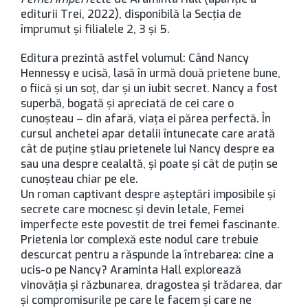
editurii Trei, 2022), disponibilă la Secţia de
împrumut şi filialele 2, 3 şi 5.
Editura prezintă astfel volumul: Când Nancy
Hennessy e ucisă, lasă în urmă două prietene bune,
o fiică și un soț, dar și un iubit secret. Nancy a fost
superbă, bogată și apreciată de cei care o
cunoșteau – din afară, viața ei părea perfectă. În
cursul anchetei apar detalii întunecate care arată
cât de puține știau prietenele lui Nancy despre ea
sau una despre cealaltă, și poate și cât de puțin se
cunoșteau chiar pe ele.
Un roman captivant despre așteptări imposibile și
secrete care mocnesc și devin letale, Femei
imperfecte este povestit de trei femei fascinante.
Prietenia lor complexă este nodul care trebuie
descurcat pentru a răspunde la întrebarea: cine a
ucis-o pe Nancy? Araminta Hall explorează
vinovăția și răzbunarea, dragostea și trădarea, dar
și compromisurile pe care le facem și care ne