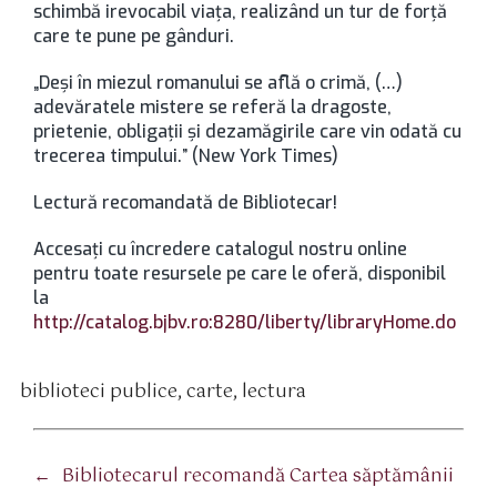
schimbă irevocabil viața, realizând un tur de forță
care te pune pe gânduri.
„Deși în miezul romanului se află o crimă, (…)
adevăratele mistere se referă la dragoste,
prietenie, obligații și dezamăgirile care vin odată cu
trecerea timpului.” (New York Times)
Lectură recomandată de Bibliotecar!
Accesaţi cu încredere catalogul nostru online
pentru toate resursele pe care le oferă, disponibil
la
http://catalog.bjbv.ro:8280/liberty/libraryHome.do
biblioteci publice
,
carte
,
lectura
tichete
←
Bibliotecarul recomandă Cartea săptămânii