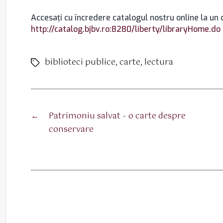
Accesaţi cu încredere catalogul nostru online la un c
http://catalog.bjbv.ro:8280/liberty/libraryHome.do
biblioteci publice
,
carte
,
lectura
Etichete
←
Patrimoniu salvat – o carte despre
conservare