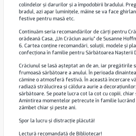
colindelor şi darurilor şi a împodobirii bradului. Pre
bradul, azi apar luminiţele, mâine se va face ghirl
festive pentru masă etc.
Continuăm seria recomandărilor de cărţi pentru Crăci
orădeană Casa, „Un Crăciun auriu” de Susanne Hoffman
6. Cartea conţine recomandări, soluţii, modele şi pla
confecţiona în familie pentru Sărbătoarea Naşterii 
Crăciunul se lasă aşteptat an de an, iar pregătirile 
frumoasă sărbătoare a anului. În perioada dinaintea
cămine o atmosferă festivă. În această încercare vă
radiază strălucirea şi căldura aurie a decoraţiunilor
sărbătoare. Se poate lucra cot la cot cu copiii, chiar
Amintirea momentelor petrecute în familie lucrând l
zâmbet chiar şi peste ani.
Spor la lucru şi distracţie plăcută!
Lectură recomandată de Bibliotecar!