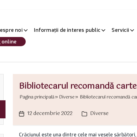
espre noi
Informații de interes public
Servicii
 online
Bibliotecarul recomandă cart
Pagina principală
Diverse
Bibliotecarul recomandă car
12 decembrie 2022
Diverse
Dată
Categorii
articol
Crăciunul este una dintre cele mai vesele sărbători, 