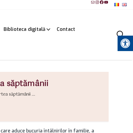
Mail
Instagram
Facebook
YouTube
Biblioteca digitală
Contact
Instrumente pentru accesibilitate
ea săptămânii
tea săptămânii ...
care aduce bucuria întâlnirilor în familie, a