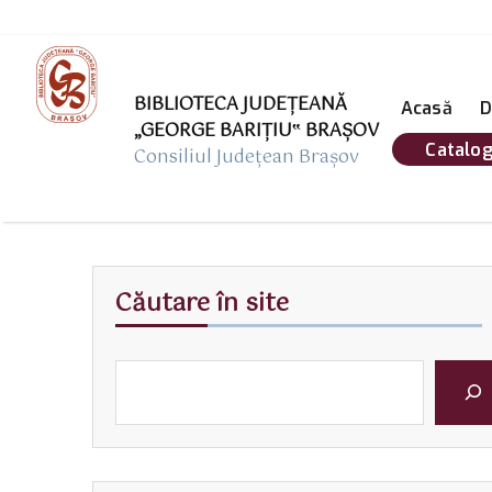
BIBLIOTECA JUDEȚEANĂ
Acasă
D
„GEORGE BARIŢIU‟ BRAŞOV
Catalog
Consiliul Județean Brașov
Căutare în site