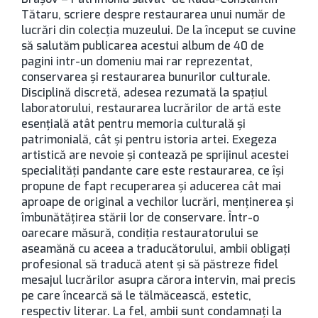
Tătaru, scriere despre restaurarea unui număr de
lucrări din colecţia muzeului. De la început se cuvine
să salutăm publicarea acestui album de 40 de
pagini intr-un domeniu mai rar reprezentat,
conservarea şi restaurarea bunurilor culturale.
Disciplină discretă, adesea rezumată la spaţiul
laboratorului, restaurarea lucrărilor de artă este
esenţială atât pentru memoria culturală şi
patrimonială, cât şi pentru istoria artei. Exegeza
artistică are nevoie şi contează pe sprijinul acestei
specialităţi pandante care este restaurarea, ce îşi
propune de fapt recuperarea şi aducerea cât mai
aproape de original a vechilor lucrări, menţinerea şi
îmbunătăţirea stării lor de conservare. Într-o
oarecare măsură, condiţia restauratorului se
aseamănă cu aceea a traducătorului, ambii obligaţi
profesional să traducă atent şi să păstreze fidel
mesajul lucrărilor asupra cărora intervin, mai precis
pe care încearcă să le tălmăcească, estetic,
respectiv literar. La fel, ambii sunt condamnaţi la