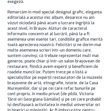
exegeză.
Remarcăm în mod special designul grafic, eleganţa
editorială a acestui mic album, deoarece nu am
văzut niciodată până acum o lucrare îngrijită la
acest nivel, în Braşov. Alături de caracterul
informativ concentrat al lucrării, până la a fi
asemenea unei esenţe tari, condiţiile grafice merită
toată aprecierea noastră. Felicitări şi ne dorim mai
multe asemenea scrieri într-un domeniu care,
suntem convinşi, că trebuie reprezentat mult mai
generos, poate chiar şi într-un salon braşovean de
restaurare, fiindcă avem experţi şi beneficiem de
roadele muncii lor. Putem trece pe o listă a
specialiştilor pe experţii restauratori de la muzeele
braşovene de artă, etnografie, istorie, de la Casa
Mureşenilor, dar şi pe cei care refac bunurile pe
cont propriu, în mediu privat (de pildă, Victoria
Ţăroi ori Georgiana Gămălie) şi pe cei care probabil
îşi desfăşoară activitatea în mediul universitar ori
în biserici şi mănăstiri. Ar fi îmbucurător pentru