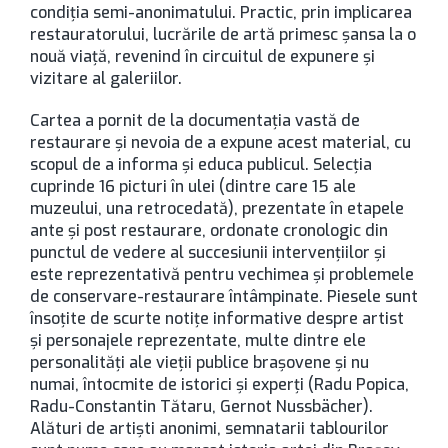
condiţia semi-anonimatului. Practic, prin implicarea
restauratorului, lucrările de artă primesc şansa la o
nouă viaţă, revenind în circuitul de expunere şi
vizitare al galeriilor.
Cartea a pornit de la documentaţia vastă de
restaurare şi nevoia de a expune acest material, cu
scopul de a informa şi educa publicul. Selecţia
cuprinde 16 picturi în ulei (dintre care 15 ale
muzeului, una retrocedată), prezentate în etapele
ante şi post restaurare, ordonate cronologic din
punctul de vedere al succesiunii intervenţiilor şi
este reprezentativă pentru vechimea şi problemele
de conservare-restaurare întâmpinate. Piesele sunt
însoţite de scurte notiţe informative despre artist
şi personajele reprezentate, multe dintre ele
personalităţi ale vieţii publice braşovene şi nu
numai, întocmite de istorici şi experţi (Radu Popica,
Radu-Constantin Tătaru, Gernot Nussbächer).
Alături de artişti anonimi, semnatarii tablourilor