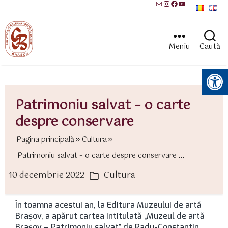
Mail
Instagram
Facebook
YouTube
Meniu
Caută
Instrumente pentru accesibilitate
Patrimoniu salvat – o carte
despre conservare
Pagina principală
Cultura
Patrimoniu salvat – o carte despre conservare ...
10 decembrie 2022
Cultura
ată
Categorii
rticol
În toamna acestui an, la Editura Muzeului de artă
Braşov, a apărut cartea intitulată „Muzeul de artă
Braşov – Patrimoniu salvat” de Radu-Constantin