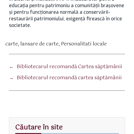
educaţia pentru patrimoniu a comunităţii braşovene
şi pentru funcţionarea normală a conservării-
restaurării patrimoniului, exigenţă firească în orice
societate.
carte
,
lansare de carte
,
Personalitati locale
tichete
←
Bibliotecarul recomandă Cartea săptămânii
→
Bibliotecarul recomandă cartea săptămânii
Căutare în site