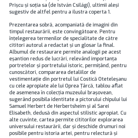
Prișcu și soția sa (de István Csilági), ultimii aleşi
sugestiv de altfel pentru a ilustra coperta 1.
Prezentarea sobră, acompaniată de imagini din
timpul restaurării, este convingătoare. Pentru
înţelegerea termenilor de specialitate de către
cititori autorul a redactat şi un glosar la final.
Albumul de restaurare permite analogii pe acest
eşantion redus de lucrări, relevând importanța
portretelor și portretului istoric, permiţând, pentru
cunoscători, compararea detaliilor de
vestimentație din portretul lui Costică Oteteleșanu
cu cele apropiate ale lui Oprea Ţârcă, tablou aflat
de asemenea în colecţia muzeului braşovean,
sugerând posibila identitate a pictorului chipului lui
Samuel Herbert de Herbertsheim și al Sarei
Elisabeth, dedusă din aspectul stilistic apropiat. Cu
alte cuvinte, cartea permite cititorilor explorarea
universului restaurării, dar şi deschide drumuri noi
posibile pentru istoria artei, pentru relectură şi