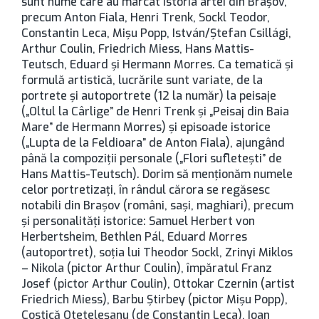
sunt nume care au marcat istoria artei din Braşov,
precum Anton Fiala, Henri Trenk, Sockl Teodor,
Constantin Leca, Mișu Popp, István/Ștefan Csillági,
Arthur Coulin, Friedrich Miess, Hans Mattis-
Teutsch, Eduard și Hermann Morres. Ca tematică şi
formulă artistică, lucrările sunt variate, de la
portrete şi autoportrete (12 la număr) la peisaje
(„Oltul la Cârlige” de Henri Trenk şi „Peisaj din Baia
Mare” de Hermann Morres) şi episoade istorice
(„Lupta de la Feldioara” de Anton Fiala), ajungând
până la compoziţii personale („Flori sufleteşti” de
Hans Mattis-Teutsch). Dorim să menţionăm numele
celor portretizaţi, în rândul cărora se regăsesc
notabili din Braşov (români, saşi, maghiari), precum
şi personalităţi istorice: Samuel Herbert von
Herbertsheim, Bethlen Pál, Eduard Morres
(autoportret), soția lui Theodor Sockl, Zrinyi Miklos
– Nikola (pictor Arthur Coulin), împăratul Franz
Josef (pictor Arthur Coulin), Ottokar Czernin (artist
Friedrich Miess), Barbu Știrbey (pictor Mişu Popp),
Costică Oteteleșanu (de Constantin Leca), Ioan