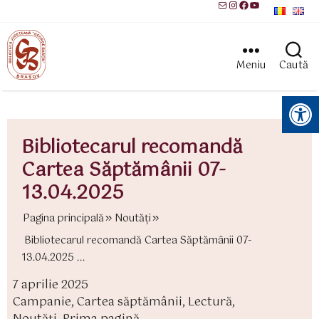
Mail
Instagram
Facebook
YouTube
Meniu
Caută
Instrumente pentru accesibilitate
Bibliotecarul recomandă
Cartea Săptămânii 07-
13.04.2025
Pagina principală
Noutăți
Bibliotecarul recomandă Cartea Săptămânii 07-
13.04.2025 ...
7 aprilie 2025
ată
Campanie
,
Cartea săptămânii
,
Lectură
,
rticol
ategorii