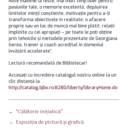
Note maxime la teste, mai mult timp liber pentru
pasiunile tale, o memorie excelentă, depășirea
limitelor minții conștiente, motivație pentru a-ți
transforma obiectivele în realitate, o afacere
proprie sau un loc de muncă mai bine plătit, relații
împlinite cu cei apropiați – pe toate le poți obține
prin tehnicile și metodele prezentate de Georgiana
Gerea, trainer și coach acreditat în domeniul
învățării accelerate”.
Lectură recomandată de Bibliotecar!
Accesaţi cu încredere catalogul nostru online la un
clic distanţă la
http://catalog.bjbv.ro:8280/liberty/libraryHome.do
←
“Călătorie inițiatică”
→
Expoziția de pictură și grafică