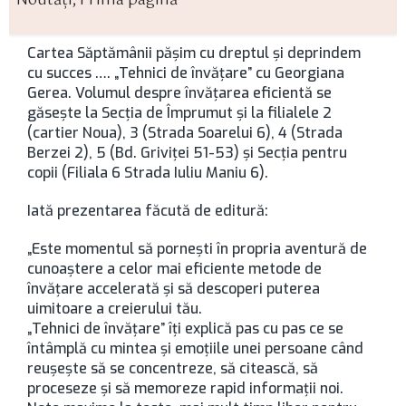
Noutăți
,
Prima pagină
Cartea Săptămânii păşim cu dreptul şi deprindem
cu succes …. „Tehnici de învăţare” cu Georgiana
Gerea. Volumul despre învăţarea eficientă se
găseşte la Secţia de Împrumut şi la filialele 2
(cartier Noua), 3 (Strada Soarelui 6), 4 (Strada
Berzei 2), 5 (Bd. Griviţei 51-53) şi Secţia pentru
copii (Filiala 6 Strada Iuliu Maniu 6).
Iată prezentarea făcută de editură:
„Este momentul să porneşti în propria aventură de
cunoaştere a celor mai eficiente metode de
învăţare accelerată şi să descoperi puterea
uimitoare a creierului tău.
„Tehnici de învățare” îți explică pas cu pas ce se
întâmplă cu mintea și emoțiile unei persoane când
reușește să se concentreze, să citească, să
proceseze și să memoreze rapid informații noi.