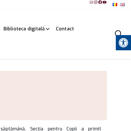
Mail
Instagram
Facebook
YouTube
Biblioteca digitală
Contact
Instrumente pentru accesibilitate
ăptămână, Secţia pentru Copii a primit