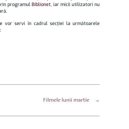
prin programul
Biblionet
, iar micii utilizatori nu
ară.
e vor servi în cadrul secţiei la următoarele
:
Filmele lunii martie
→