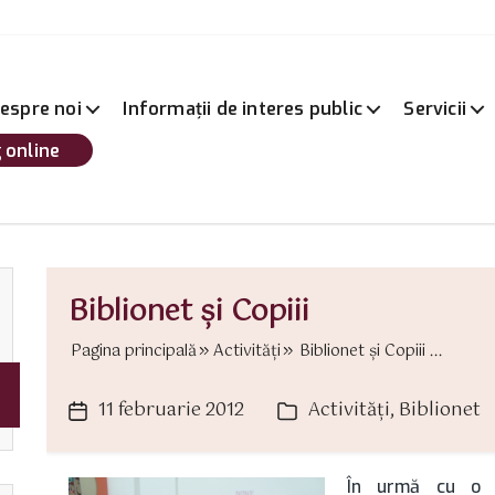
espre noi
Informații de interes public
Servicii
 online
Biblionet şi Copiii
Pagina principală
Activităţi
Biblionet şi Copiii ...
11 februarie 2012
Activităţi
,
Biblionet
Dată
Categorii
articol
În urmă cu o s