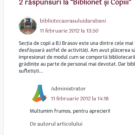
2 răspunsuri la “Biblionet şi Copiii”
spune:
bibliotecaorasuluidarabani
11 februarie 2012 la 13:50
Secția de copii a BJ Brasov este una dintre cele mai 
desfășoară astfel de activități. Am avut plăcerea să 
impresionat de modul cum se comportă bibliotecarii d
grădinițe au parte de personal mai devotat. Dar bibl
sufletiști…
spune:
Administrator
11 februarie 2012 la 14:18
Multumim frumos, pentru aprecieri!
De autorul articolului