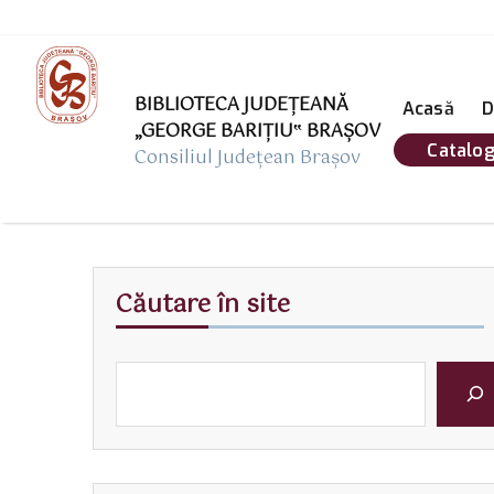
BIBLIOTECA JUDEȚEANĂ
Acasă
D
„GEORGE BARIŢIU‟ BRAŞOV
Catalog
Consiliul Județean Brașov
Căutare în site