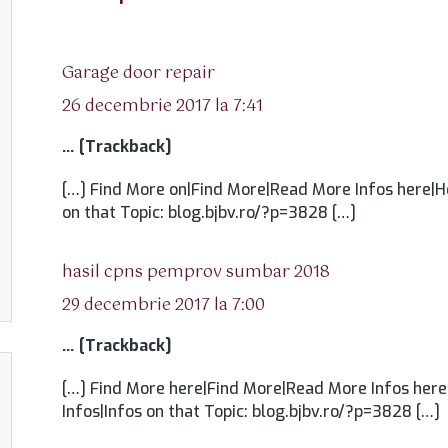
spune:
Garage door repair
26 decembrie 2017 la 7:41
… [Trackback]
[…] Find More on|Find More|Read More Infos here|He
on that Topic: blog.bjbv.ro/?p=3828 […]
spune:
hasil cpns pemprov sumbar 2018
29 decembrie 2017 la 7:00
… [Trackback]
[…] Find More here|Find More|Read More Infos here
Infos|Infos on that Topic: blog.bjbv.ro/?p=3828 […]