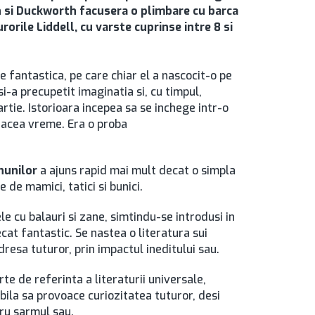
son si Duckworth facusera o plimbare cu barca
rorile Liddell, cu varste cuprinse intre 8 si
e fantastica, pe care chiar el a nascocit-o pe
si-a precupetit imaginatia si, cu timpul,
rtie. Istorioara incepea sa se inchege intr-o
n acea vreme. Era o proba
inunilor
a ajuns rapid mai mult decat o simpla
 de mamici, tatici si bunici.
e cu balauri si zane, simtindu-se introdusi in
at fantastic. Se nastea o literatura sui
adresa tuturor, prin impactul ineditului sau.
te de referinta a literaturii universale,
bila sa provoace curiozitatea tuturor, desi
tru sarmul sau.