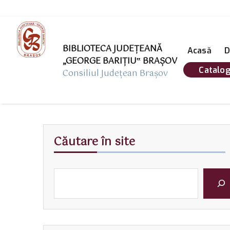
BIBLIOTECA JUDEȚEANĂ
Acasă
D
„GEORGE BARIŢIU‟ BRAŞOV
Catalog
Consiliul Județean Brașov
Căutare în site