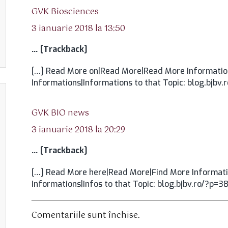
spune:
GVK Biosciences
3 ianuarie 2018 la 13:50
… [Trackback]
[…] Read More on|Read More|Read More Informatio
Informations|Informations to that Topic: blog.bjbv
spune:
GVK BIO news
3 ianuarie 2018 la 20:29
… [Trackback]
[…] Read More here|Read More|Find More Informatio
Informations|Infos to that Topic: blog.bjbv.ro/?p=3
Comentariile sunt închise.