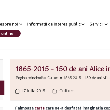
espre noi
Informații de interes public
Servicii
 online
1865-2015 – 150 de ani Alice 
Pagina principală
Cultura
1865-2015 – 150 de ani Alice
17 iulie 2015
Cultura
Dată
Categorii
articol
Faimoasa
carte
care ne-a desfatat imaginatia copi