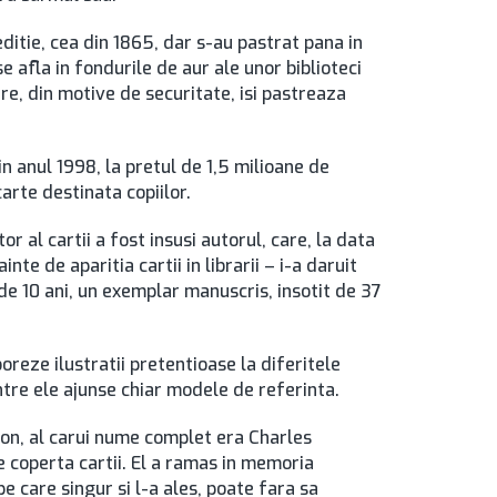
ditie, cea din 1865, dar s-au pastrat pana in
e afla in fondurile de aur ale unor biblioteci
re, din motive de securitate, isi pastreaza
 in anul 1998, la pretul de 1,5 milioane de
arte destinata copiilor.
r al cartii a fost insusi autorul, care, la data
te de aparitia cartii in librarii – i-a daruit
a de 10 ani, un exemplar manuscris, insotit de 37
oreze ilustratii pretentioase la diferitele
dintre ele ajunse chiar modele de referinta.
son, al carui nume complet era Charles
 coperta cartii. El a ramas in memoria
e care singur si l-a ales, poate fara sa