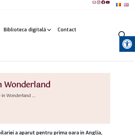
Mail
Instagram
Facebook
YouTube
Biblioteca digitală
Contact
Instrumente pentru accesibilitate
in Wonderland
 in Wonderland ...
lariei a aparut pentru prima oara in Anglia,