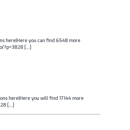
ns here|Here you can find 6548 more
.ro/?p=3828 […]
ns here|Here you will find 17144 more
828 […]