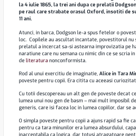
la 4 iulie 1865, la trei ani dupa ce prelatii Dodg
pe raul care strabate orasul Oxford, insotiti de su
11 ani.
Atunci, in barca, Dodgson le-a spus fetelor o povest
loc. Copilele au ascultat incantate, povestitorul nu 
prelatul a incercat sa-si astearna improvizatia pe ha
naratiune care nu semana cu nimic din ce se scria i
de
literatura
nonconformista.
Rod al unui exercitiu de imaginatie,
Alice in Tara M
poveste pentru copii. Era citita cu aceeasi curiozitate
Cu totii descopereau un alt gen de poveste decat cel
lumea unui nou gen de basm – mai mult imposibil dec
generis, care isi facea loc in lumea copiilor, dar se 
O simpla poveste pentru copii a ajuns rapid sa fie car
pentru ca tara minunilor era lumea absurdului, capa
inacceptabila ca logica, dar totusi atragatoare pen