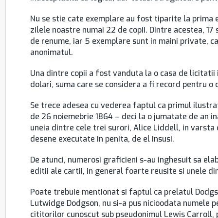
Nu se stie cate exemplare au fost tiparite la prima e
zilele noastre numai 22 de copii. Dintre acestea, 17 s
de renume, iar 5 exemplare sunt in maini private, ca
anonimatul.
Una dintre copii a fost vanduta la o casa de licitatii
dolari, suma care se considera a fi record pentru o c
Se trece adesea cu vederea faptul ca primul ilustrato
de 26 noiemebrie 1864 – deci la o jumatate de an inain
uneia dintre cele trei surori, Alice Liddell, in varst
desene executate in penita, de el insusi.
De atunci, numerosi graficieni s-au inghesuit sa elab
editii ale cartii, in general foarte reusite si unele 
Poate trebuie mentionat si faptul ca prelatul Dodg
Lutwidge Dodgson, nu si-a pus nicioodata numele pe
cititorilor cunoscut sub pseudonimul Lewis Carroll, p