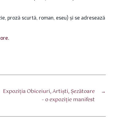
zie, proză scurtă, roman, eseu) și se adresează
ore
.
Expoziţia Obiceiuri, Artişti, Şezătoare
→
– o expoziţie manifest