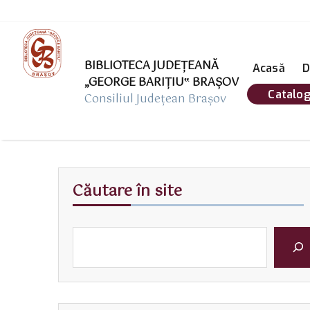
BIBLIOTECA JUDEȚEANĂ
Acasă
D
„GEORGE BARIŢIU‟ BRAŞOV
Catalog
Consiliul Județean Brașov
Căutare în site