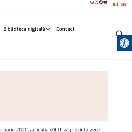
Mail
Instagram
Facebook
YouTube
Biblioteca digitală
Contact
Instrumente pentru accesibilitate
bruarie 2020, aplicația iZiLIT vă prezintă zece