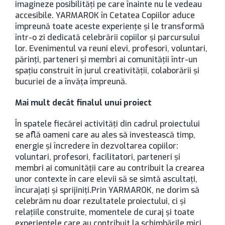
imagineze posibilități pe care înainte nu le vedeau
accesibile. YARMAROK în Cetatea Copiilor aduce
împreună toate aceste experiențe și le transformă
într-o zi dedicată celebrării copiilor și parcursului
lor. Evenimentul va reuni elevi, profesori, voluntari,
părinți, parteneri și membri ai comunității într-un
spațiu construit în jurul creativității, colaborării și
bucuriei de a învăța împreună.
Mai mult decât finalul unui proiect
În spatele fiecărei activități din cadrul proiectului
se află oameni care au ales să investească timp,
energie și încredere în dezvoltarea copiilor:
voluntari, profesori, facilitatori, parteneri și
membri ai comunității care au contribuit la crearea
unor contexte în care elevii să se simtă ascultați,
încurajați și sprijiniți.Prin YARMAROK, ne dorim să
celebrăm nu doar rezultatele proiectului, ci și
relațiile construite, momentele de curaj și toate
experiențele care au contribuit la schimbările mici,