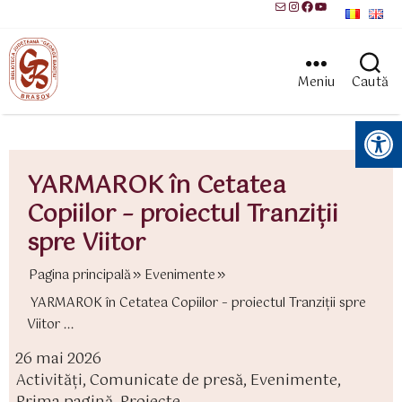
Mail
Instagram
Facebook
YouTube
Meniu
Caută
Instrumente pentru accesibilitate
YARMAROK în Cetatea
Copiilor – proiectul Tranziții
spre Viitor
Pagina principală
Evenimente
YARMAROK în Cetatea Copiilor – proiectul Tranziții spre
Viitor ...
26 mai 2026
ată
Activităţi
,
Comunicate de presă
,
Evenimente
,
rticol
ategorii