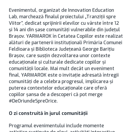
Evenimentul, organizat de Innovation Education
Lab, marchează finalul proiectului „Tranziții spre
Viitor”, dedicat sprijinirii elevilor cu vârste între 12
și 14 ani din șase comunități vulnerabile din județul
Brașov. YARMAROK în Cetatea Copiilor este realizat
alături de partenerii instituționali Primăria Comunei
Feldioara și Biblioteca Județeană George Barițiu
Brașov, care susțin dezvoltarea unor contexte
educaționale și culturale dedicate copiilor și
comunității locale. Mai mult decât un eveniment
final, YARMAROK este o invitație adresată întregii
comunități de a celebra progresul, implicarea și
puterea contextelor educaționale care oferă
copiilor șansa de a descoperi că pot merge
#DeOriundeSpreOrice.
O zi construită în jurul comunității
Programul evenimentului include momente