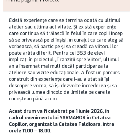
Prima pagină
,
Proiecte
Există experiențe care se termină odată cu ultimul
atelier sau ultima activitate. Și există experiențe
care continuă să trăiască în felul în care copiii încep
să se privească pe ei înșiși, în curajul cu care aleg să
vorbească, să participe și să creadă că viitorul lor
poate arăta diferit. Pentru cei 353 de elevi
implicați în proiectul „Tranziții spre Viitor”, ultimul
an a însemnat mai mult decât participarea la
ateliere sau vizite educaționale. A fost un parcurs
construit din experiențe care i-au ajutat să își
descopere vocea, să își dezvolte încrederea și să
privească lumea dincolo de limitele pe care le
cunoșteau până acum.
Acest drum va fi celebrat pe 1 iunie 2026, în
cadrul evenimentului YARMAROK în Cetatea
Copiilor, organizat la Cetatea Feldioara, între
orele 11:00 – 18:00.