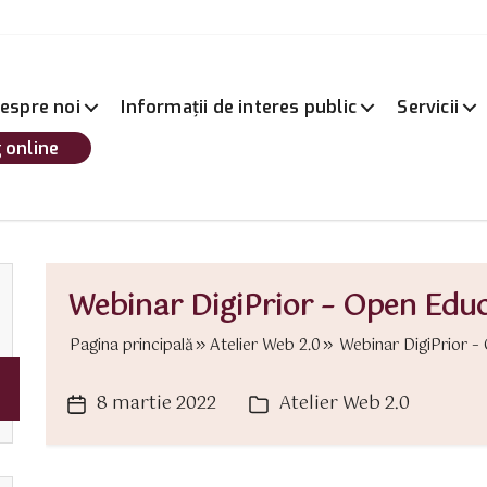
espre noi
Informații de interes public
Servicii
 online
Webinar DigiPrior – Open Edu
Pagina principală
Atelier Web 2.0
Webinar DigiPrior –
8 martie 2022
Atelier Web 2.0
Dată
Categorii
articol