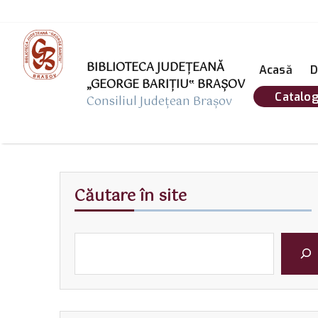
BIBLIOTECA JUDEȚEANĂ
Acasă
D
„GEORGE BARIŢIU‟ BRAŞOV
Catalog
Consiliul Județean Brașov
Căutare în site