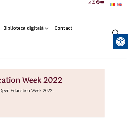
Mail
Instagram
Facebook
YouTube
Biblioteca digitală
Contact
Instrumente pentru accesibilitate
cation Week 2022
 Open Education Week 2022 ...