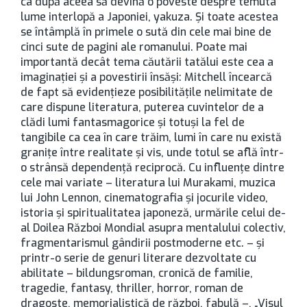
ca după aceea să devină o poveste despre temuta
lume interlopă a Japoniei, yakuza. Și toate acestea
se întâmplă în primele o sută din cele mai bine de
cinci sute de pagini ale romanului. Poate mai
importantă decât tema căutării tatălui este cea a
imaginației și a povestirii însăși: Mitchell încearcă
de fapt să evidențieze posibilitățile nelimitate de
care dispune literatura, puterea cuvintelor de a
clădi lumi fantasmagorice și totuși la fel de
tangibile ca cea în care trăim, lumi în care nu există
granițe între realitate și vis, unde totul se află într-
o strânsă dependență reciprocă. Cu influențe dintre
cele mai variate – literatura lui Murakami, muzica
lui John Lennon, cinematografia și jocurile video,
istoria și spiritualitatea japoneză, urmările celui de-
al Doilea Război Mondial asupra mentalului colectiv,
fragmentarismul gândirii postmoderne etc. – și
printr-o serie de genuri literare dezvoltate cu
abilitate – bildungsroman, cronică de familie,
tragedie, fantasy, thriller, horror, roman de
dragoste, memorialistică de război, fabulă –, „Visul