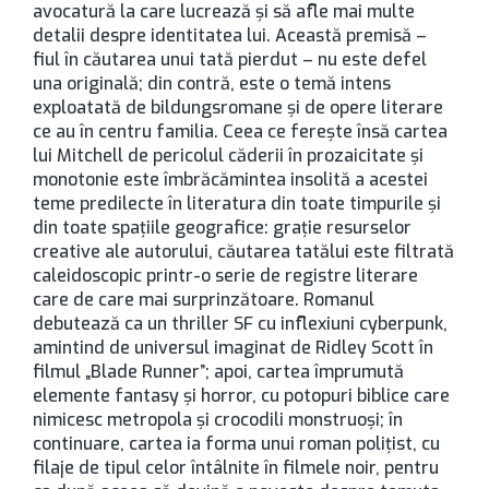
avocatură la care lucrează și să afle mai multe
detalii despre identitatea lui. Această premisă –
fiul în căutarea unui tată pierdut – nu este defel
una originală; din contră, este o temă intens
exploatată de bildungsromane și de opere literare
ce au în centru familia. Ceea ce ferește însă cartea
lui Mitchell de pericolul căderii în prozaicitate și
monotonie este îmbrăcămintea insolită a acestei
teme predilecte în literatura din toate timpurile și
din toate spațiile geografice: grație resurselor
creative ale autorului, căutarea tatălui este filtrată
caleidoscopic printr-o serie de registre literare
care de care mai surprinzătoare. Romanul
debutează ca un thriller SF cu inflexiuni cyberpunk,
amintind de universul imaginat de Ridley Scott în
filmul „Blade Runner”; apoi, cartea împrumută
elemente fantasy și horror, cu potopuri biblice care
nimicesc metropola și crocodili monstruoși; în
continuare, cartea ia forma unui roman polițist, cu
filaje de tipul celor întâlnite în filmele noir, pentru