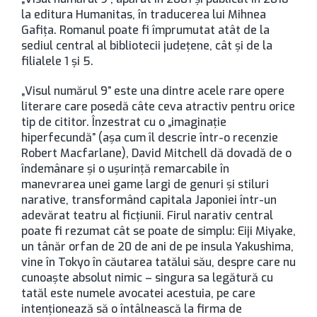
la editura Humanitas, în traducerea lui Mihnea
Gafița. Romanul poate fi împrumutat atât de la
sediul central al bibliotecii județene, cât și de la
filialele 1 și 5.
„Visul numărul 9” este una dintre acele rare opere
literare care posedă câte ceva atractiv pentru orice
tip de cititor. Înzestrat cu o „imaginație
hiperfecundă” (așa cum îl descrie într-o recenzie
Robert Macfarlane), David Mitchell dă dovadă de o
îndemânare și o ușurință remarcabile în
manevrarea unei game largi de genuri și stiluri
narative, transformând capitala Japoniei într-un
adevărat teatru al ficțiunii. Firul narativ central
poate fi rezumat cât se poate de simplu: Eiji Miyake,
un tânăr orfan de 20 de ani de pe insula Yakushima,
vine în Tokyo în căutarea tatălui său, despre care nu
cunoaște absolut nimic – singura sa legătură cu
tatăl este numele avocatei acestuia, pe care
intenționează să o întâlnească la firma de