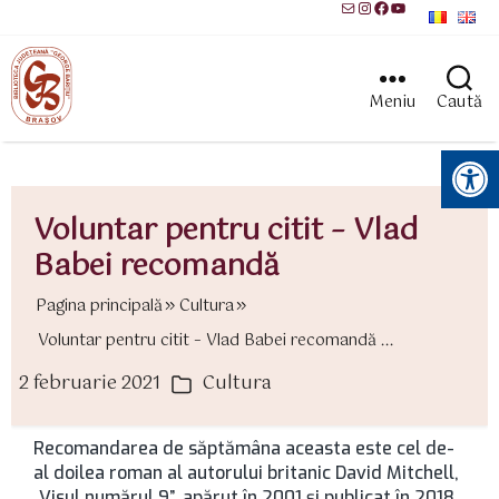
Mail
Instagram
Facebook
YouTube
Meniu
Caută
Instrumente pentru accesibilitate
Voluntar pentru citit – Vlad
Babei recomandă
Pagina principală
Cultura
Voluntar pentru citit – Vlad Babei recomandă ...
2 februarie 2021
Cultura
ată
Categorii
rticol
Recomandarea de săptămâna aceasta este cel de-
al doilea roman al autorului britanic David Mitchell,
„Visul numărul 9”, apărut în 2001 și publicat în 2018