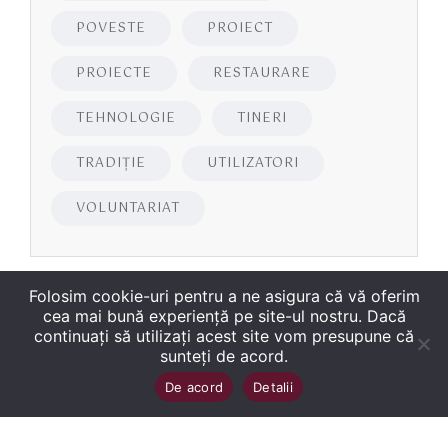
POVESTE
PROIECT
PROIECTE
RESTAURARE
TEHNOLOGIE
TINERI
TRADIȚIE
UTILIZATORI
VOLUNTARIAT
Folosim cookie-uri pentru a ne asigura că vă oferim
cea mai bună experiență pe site-ul nostru. Dacă
continuați să utilizați acest site vom presupune că
sunteți de acord.
Copyright
©
2026
Biblioteca Județeană
Sus
↑
De acord
Detalii
„George Bariţiu‟ Braşov
. Toate drepturile sunt
rezervate.
Site dezvoltat de WMT
.