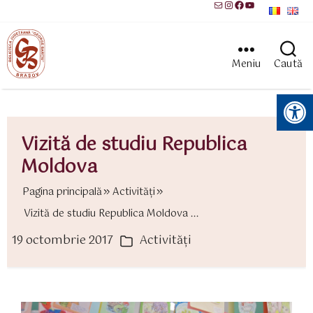
Mail
Instagram
Facebook
YouTube
Meniu
Caută
Instrumente pentru accesibilitate
Vizită de studiu Republica
Moldova
Pagina principală
Activităţi
Vizită de studiu Republica Moldova ...
19 octombrie 2017
Activităţi
ată
Categorii
rticol