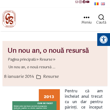
Mail
Instagram
Facebook
YouTube
Meniu
Caută
Instrumente pentru accesibilitate
Un nou an, o nouă resursă
Pagina principală
Resurse
Un nou an, o nouă resursă ...
8 ianuarie 2014
Resurse
ată
Categorii
rticol
Pentru că am
încheiat anul trecut
cu un dar pentru
părinţi, ce început