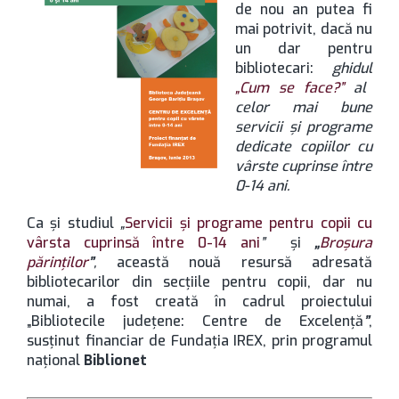
de nou an putea fi
mai potrivit, dacă nu
un dar pentru
bibliotecari:
ghidul
„Cum se face?”
al
celor mai bune
servicii şi programe
dedicate copiilor cu
vârste cuprinse între
0-14 ani.
Ca şi studiul
„
Servicii şi programe pentru copii cu
vârsta cuprinsă între 0-14 ani
”
şi
„
Broşura
părinţilor
”
,
această nouă resursă adresată
bibliotecarilor din secţiile pentru copii, dar nu
numai, a fost creată în cadrul proiectului
„Bibliotecile judeţene: Centre de Excelenţă
”
,
susţinut financiar de Fundaţia IREX, prin programul
naţional
Biblionet