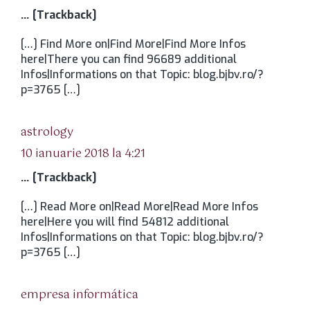
… [Trackback]
[…] Find More on|Find More|Find More Infos
here|There you can find 96689 additional
Infos|Informations on that Topic: blog.bjbv.ro/?
p=3765 […]
spune:
astrology
10 ianuarie 2018 la 4:21
… [Trackback]
[…] Read More on|Read More|Read More Infos
here|Here you will find 54812 additional
Infos|Informations on that Topic: blog.bjbv.ro/?
p=3765 […]
spune:
empresa informática