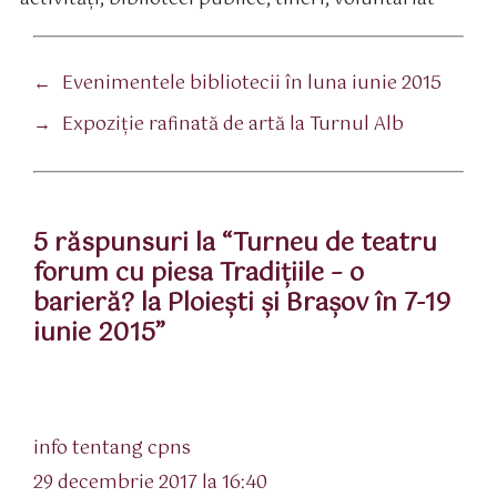
tichete
←
Evenimentele bibliotecii în luna iunie 2015
→
Expoziție rafinată de artă la Turnul Alb
5 răspunsuri la “Turneu de teatru
forum cu piesa Tradițiile – o
barieră? la Ploiești și Brașov în 7-19
iunie 2015”
spune:
info tentang cpns
29 decembrie 2017 la 16:40