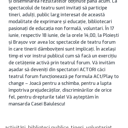
și diseminarea rezultatelor obținute până acum. La
spectacolul de teatru sunt invitați să participe
tineri, adulți, public larg interesat de această
modalitate de exprimare și educație, bibliotecari
pasionați de educația non formală, voluntari. În 17
iunie, respectiv 18 iunie, de la orele 14,00, la Ploiești
și Brașov vor avea loc spectacole de teatru forum
în care tinerii dâmbovițeni sunt implicați. În același
timp ei vor instrui publicul cum să facă un exercițiu
de cetățenie activă prin teatrul forum. Vă invităm
așadar să deveniți din spectatori ACTORI căci
teatrul forum funcționează pe formula ACt/Play to
change – Joacă pentru a schimba, pentru a lupta
împotriva prejudecăților, discriminărilor de orice
fel, pentru drepturile tale! Vă așteptăm în
mansarda Casei Baiulescu!
activităţi
,
biblioteci publice
,
tineri
,
voluntariat