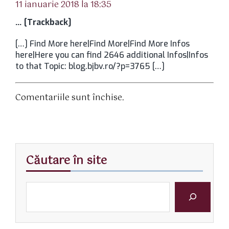
11 ianuarie 2018 la 18:35
… [Trackback]
[…] Find More here|Find More|Find More Infos
here|Here you can find 2646 additional Infos|Infos
to that Topic: blog.bjbv.ro/?p=3765 […]
Comentariile sunt închise.
Căutare în site