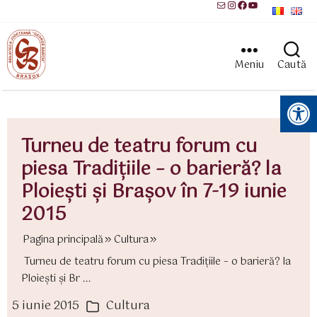
Mail
Instagram
Facebook
YouTube
Meniu
Caută
Instrumente pentru accesibilitate
Turneu de teatru forum cu
piesa Tradițiile – o barieră? la
Ploiești și Brașov în 7-19 iunie
2015
Pagina principală
Cultura
Turneu de teatru forum cu piesa Tradițiile – o barieră? la
Ploiești și Br ...
5 iunie 2015
Cultura
ată
Categorii