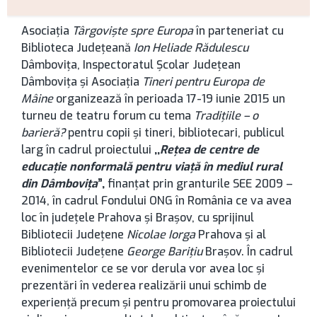
rticol
Asociația
Târgoviște spre Europa
în parteneriat cu
Biblioteca Judeţeană
Ion Heliade Rădulescu
Dâmbovița, Inspectoratul Școlar Județean
Dâmbovița și Asociația
Tineri pentru Europa de
Mâine
organizează în perioada 17-19 iunie 2015 un
turneu de teatru forum cu tema
Tradițiile – o
barieră?
pentru copii și tineri, bibliotecari, publicul
larg în cadrul proiectului
,,
Reţea de centre de
educaţie nonformală pentru viaţă în mediul rural
din Dâmboviţa
”,
finanţat prin granturile SEE 2009 –
2014, în cadrul Fondului ONG în România ce va avea
loc în județele Prahova și Brașov, cu sprijinul
Bibliotecii Județene
Nicolae Iorga
Prahova și al
Bibliotecii Județene
George Barițiu
Brașov. În cadrul
evenimentelor ce se vor derula vor avea loc și
prezentări în vederea realizării unui schimb de
experiență precum și pentru promovarea proiectului