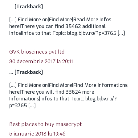
… [Trackback]
[…] Find More on|Find More|Read More Infos
here|There you can find 35462 additional
Infos|Infos to that Topic: blog.bjbv.ro/?p=3765 […]
spune:
GVK bioscinces pvt ltd
30 decembrie 2017 la 20:11
… [Trackback]
[…] Find More on|Find More|Find More Informations
here|There you will find 33624 more
Informations|Infos to that Topic: blog.bjbv.ro/?
p=3765 […]
spune:
Best places to buy masscrypt
5 ianuarie 2018 la 19:46