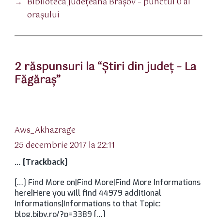
→
Biblioteca Județeană Brașov – punctul 0 al
orașului
2 răspunsuri la “Ştiri din judeţ – La
Făgăraş”
spune:
Aws_Akhazrage
25 decembrie 2017 la 22:11
… [Trackback]
[…] Find More on|Find More|Find More Informations
here|Here you will find 44979 additional
Informations|Informations to that Topic:
blog.bjbv.ro/?p=3389 […]