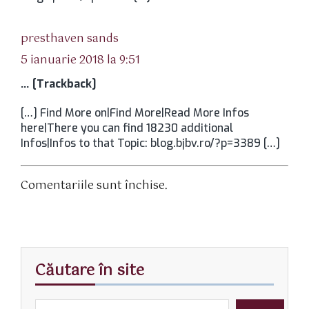
spune:
presthaven sands
5 ianuarie 2018 la 9:51
… [Trackback]
[…] Find More on|Find More|Read More Infos
here|There you can find 18230 additional
Infos|Infos to that Topic: blog.bjbv.ro/?p=3389 […]
Comentariile sunt închise.
Căutare în site