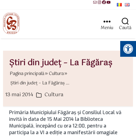
Mail
Instagram
Facebook
YouTube
Meniu
Caută
Instrumente pentru accesibilitate
Ştiri din judeţ – La Făgăraş
Pagina principală
Cultura
Ştiri din judeţ – La Făgăraş ...
13 mai 2014
Cultura
ată
Categorii
rticol
Primăria Municipiului Făgăraş şi Consiliul Local vă
invită în data de 15 Mai 2014 la Biblioteca
Municipală, începând cu ora 12:00, pentru a
participa la a VI a ediţie a manifestării omagiale