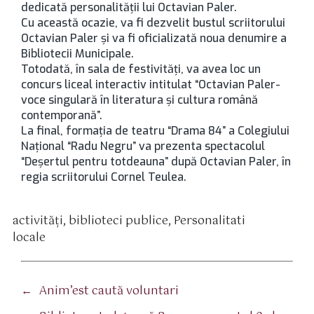
dedicată personalităţii lui Octavian Paler.
Cu această ocazie, va fi dezvelit bustul scriitorului
Octavian Paler şi va fi oficializată noua denumire a
Bibliotecii Municipale.
Totodată, în sala de festivităţi, va avea loc un
concurs liceal interactiv intitulat “Octavian Paler-
voce singulară în literatura şi cultura română
contemporană”.
La final, formaţia de teatru “Drama 84” a Colegiului
Naţional “Radu Negru” va prezenta spectacolul
“Deşertul pentru totdeauna” după Octavian Paler, în
regia scriitorului Cornel Teulea.
activităţi
,
biblioteci publice
,
Personalitati
tichete
locale
←
Anim’est caută voluntari