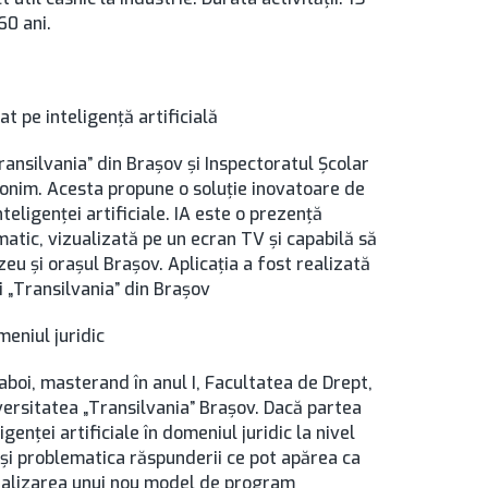
60 ani.
t pe inteligenţă artificială
ansilvania” din Braşov şi Inspectoratul Şcolar
omonim. Acesta propune o soluţie inovatoare de
teligenţei artificiale. IA este o prezenţă
atic, vizualizată pe un ecran TV şi capabilă să
zeu şi oraşul Braşov. Aplicaţia a fost realizată
i „Transilvania” din Braşov
meniul juridic
aboi, masterand în anul I, Facultatea de Drept,
ersitatea „Transilvania” Braşov. Dacă partea
igenţei artificiale în domeniul juridic la nivel
e și problematica răspunderii ce pot apărea ca
n realizarea unui nou model de program