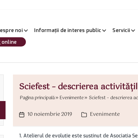
espre noi
Informații de interes public
Servicii
 online
Sciefest – descrierea activitățil
Pagina principală
Evenimente
Sciefest – descrierea acti
10 noiembrie 2019
Evenimente
Dată
Categorii
articol
1. Atelierul de evoluție este susținut de Asociația