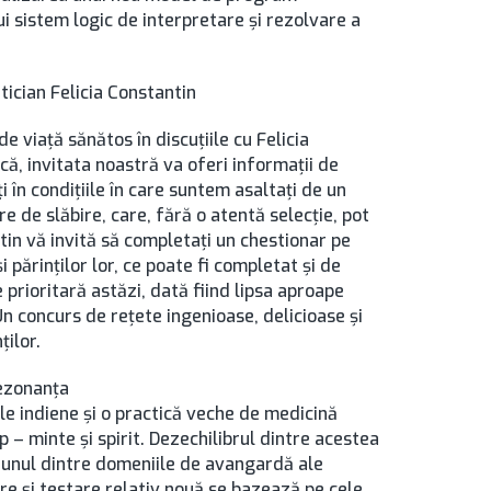
ui sistem logic de interpretare și rezolvare a
etician Felicia Constantin
de viață sănătos în discuțiile cu Felicia
tică, invitata noastră va oferi informații de
i în condițiile în care suntem asaltați de un
re de slăbire, care, fără o atentă selecție, pot
tin vă invită să completați un chestionar pe
părinților lor, ce poate fi completat și de
 prioritară astăzi, dată fiind lipsa aproape
 Un concurs de rețete ingenioase, delicioase și
ților.
rezonanţa
e indiene și o practică veche de medicină
p – minte și spirit. Dezechilibrul dintre acestea
e unul dintre domeniile de avangardă ale
e și testare relativ nouă se bazează pe cele