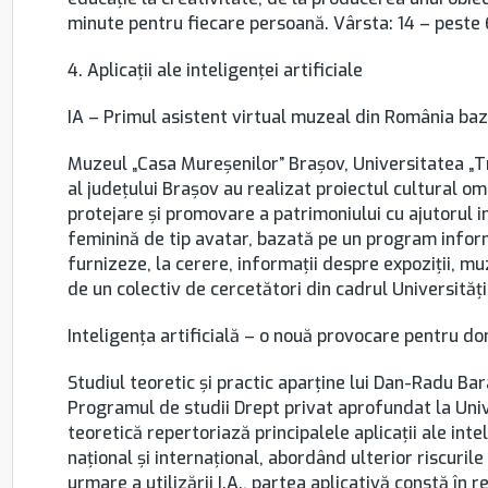
minute pentru fiecare persoană. Vârsta: 14 – peste 
4. Aplicaţii ale inteligenţei artificiale
IA – Primul asistent virtual muzeal din România baza
Muzeul „Casa Mureşenilor” Braşov, Universitatea „Tr
al judeţului Braşov au realizat proiectul cultural 
protejare şi promovare a patrimoniului cu ajutorul in
feminină de tip avatar, bazată pe un program inform
furnizeze, la cerere, informaţii despre expoziţii, mu
de un colectiv de cercetători din cadrul Universităţi
Inteligenţa artificială – o nouă provocare pentru do
Studiul teoretic şi practic aparţine lui Dan-Radu Bar
Programul de studii Drept privat aprofundat la Univ
teoretică repertoriază principalele aplicaţii ale intel
național și internațional, abordând ulterior riscuril
urmare a utilizării I.A., partea aplicativă constă î