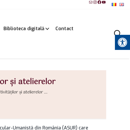
Mail
Instagram
Facebook
YouTube
Biblioteca digitală
Contact
Instrumente pentru accesibilitate
or și atelierelor
vităților și atelierelor ...
 Secular-Umanistă din România (ASUR) care