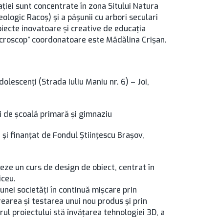
ţiei sunt concentrate în zona Sitului Natura
ogic Racoş) şi a păşunii cu arbori seculari
iecte inovatoare şi creative de educaţia
microscop” coordonatoare este Mădălina Crişan.
olescenți (Strada Iuliu Maniu nr. 6) – Joi,
vi de școală primară și gimnaziu
şi finanţat de Fondul Ştiinţescu Brașov,
zeze un curs de design de obiect, centrat în
iceu.
 unei societăţi în continuă mişcare prin
rearea și testarea unui nou produs și prin
trul proiectului stă învățarea tehnologiei 3D, a