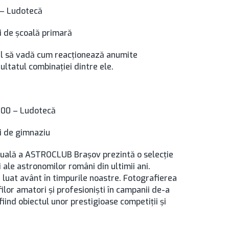
0 – Ludotecă
vi de școală primară
ejul să vadă cum reacționează anumite
zultatul combinației dintre ele.
7,00 – Ludotecă
vi de gimnaziu
rtuală a ASTROCLUB Braşov prezintă o selecţie
 ale astronomilor români din ultimii ani.
 luat avânt în timpurile noastre. Fotografierea
ilor amatori şi profesionişti în campanii de-a
iind obiectul unor prestigioase competiţii şi