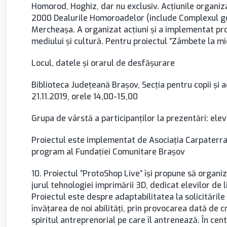
Homorod, Hoghiz, dar nu exclusiv. Acţiunile organiza
2000 Dealurile Homoroadelor (include Complexul geol
Mercheaşa. A organizat acţiuni şi a implementat pro
mediului şi cultură. Pentru proiectul ”Zâmbete la 
Locul, datele şi orarul de desfăşurare
Biblioteca Județeană Brașov, Secția pentru copii și ad
21.11.2019, orele 14,00-15,00
Grupa de vârstă a participanţilor la prezentări: ele
Proiectul este implementat de Asociaţia Carpaterra 
program al Fundaţiei Comunitare Braşov
10. Proiectul ”ProtoShop Live” își propune să organi
jurul tehnologiei imprimării 3D, dedicat elevilor de l
Proiectul este despre adaptabilitatea la solicitările
învățarea de noi abilități, prin provocarea dată de c
spiritul antreprenorial pe care îl antrenează. În cen