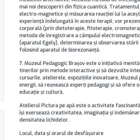
mai noi descoperiri din fizica cuantică. Tratamentu
electro-magnetice și măsurarea reacției lui la acești s
experiență îndelungată în aceste terapii, vor preze
corporală (prin dietoterapie, fitoterapie, cromotera
metoda de înregistrare a câmpului electromagnetic 
(aparatul Egely), determinarea și observarea stării
folosind aparatul de biorezonanță.
7. Muzeul Pedagogic Brașov este o inițiativă menită s
tinerilor prin metode interactive și să dezvolte inter
cursurile, atelierele, expozițiile inovatoare, Muze
energii, să reunească experți pedagogi și să ofere o
educație și cultură.
Atelierul Pictura pe apă este o activitate fascinantă 
își exersează creativitatea, imaginația și îndemânar
densitatea lichidelor.
Locul, data şi orarul de desfăşurare