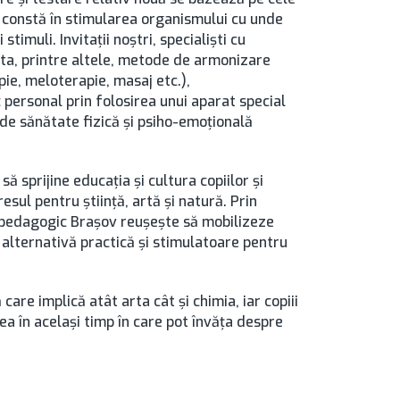
l constă în stimularea organismului cu unde
timuli. Invitații noștri, specialiști cu
nta, printre altele, metode de armonizare
pie, meloterapie, masaj etc.),
personal prin folosirea unui aparat special
 de sănătate fizică și psiho-emoțională
ă sprijine educația și cultura copiilor și
esul pentru știință, artă și natură. Prin
ul pedagogic Brașov reușește să mobilizeze
 alternativă practică și stimulatoare pentru
care implică atât arta cât și chimia, iar copiii
ea în același timp în care pot învăța despre