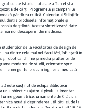
 grafice ale istoriei naturale a Terrei şi a
iexpoziţie de cărţi. Programele și campaniile
vează gândirea critică. Calendarul Ştiințific
unul dintre produsele informaționale şi
propia de ştiinţă. Acesta sintetizează date
ele mai noi descoperiri din medicină,
e studenților de la Facultatea de design de
 una dintre cele mai noi facultăți, înființată în
și robotică, chimie și mediu și ulterior de
grame moderne de studii, orientate spre
omenii emergente, precum ingineria medicală
 3D este susținut de echipa Bibliotecii
a unui obiect cu ajutorul pixului alimentat
uri, forme geometrice, ornamente de Crăciun,
tehnică nouă și deprinderea utilității ei, de la
util casnic la industrie. Durata activității: 15