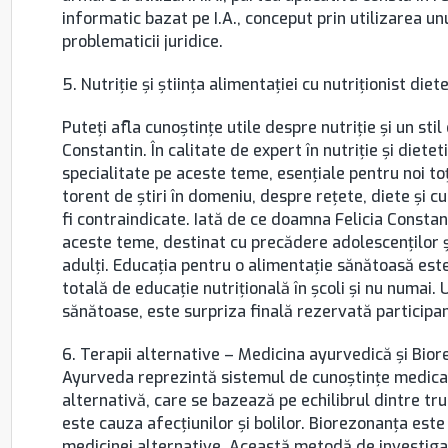
informatic bazat pe I.A., conceput prin utilizarea un
problematicii juridice.
5. Nutriție și știința alimentației cu nutriționist diet
Puteți afla cunoștințe utile despre nutriție și un stil 
Constantin. În calitate de expert în nutriție și diete
specialitate pe aceste teme, esențiale pentru noi toț
torent de știri în domeniu, despre rețete, diete și cu
fi contraindicate. Iată de ce doamna Felicia Constan
aceste teme, destinat cu precădere adolescenților și 
adulți. Educația pentru o alimentație sănătoasă este
totală de educație nutrițională în școli și nu numai.
sănătoase, este surpriza finală rezervată participan
6. Terapii alternative – Medicina ayurvedică și Bio
Ayurveda reprezintă sistemul de cunoștințe medical
alternativă, care se bazează pe echilibrul dintre tru
este cauza afecțiunilor și bolilor. Biorezonanța est
medicinei alternative. Această metodă de investigar