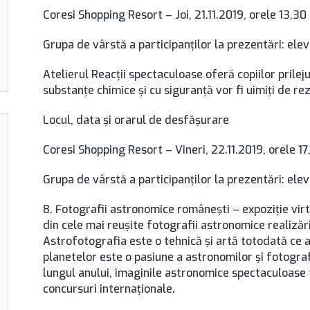
Coresi Shopping Resort – Joi, 21.11.2019, orele 13,3
Grupa de vârstă a participanţilor la prezentări: ele
Atelierul Reacții spectaculoase oferă copiilor pril
substanțe chimice și cu siguranță vor fi uimiți de re
Locul, data şi orarul de desfăşurare
Coresi Shopping Resort – Vineri, 22.11.2019, orele 1
Grupa de vârstă a participanţilor la prezentări: ele
8. Fotografii astronomice româneşti – expoziţie vi
din cele mai reuşite fotografii astronomice realizări
Astrofotografia este o tehnică şi artă totodată ce a
planetelor este o pasiune a astronomilor şi fotograf
lungul anului, imaginile astronomice spectaculoase f
concursuri internaţionale.