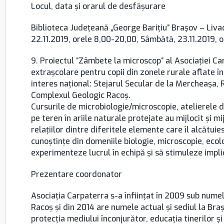
Locul, data şi orarul de desfăşurare
Biblioteca Judeţeană „George Bariţiu” Braşov – Livada
22.11.2019, orele 8,00-20,00, Sâmbătă, 23.11.2019, 
9. Proiectul ”Zâmbete la microscop” al Asociației Ca
extraşcolare pentru copii din zonele rurale aflate î
interes național: Stejarul Secular de la Mercheașa, 
Complexul Geologic Racoș.
Cursurile de microbiologie/microscopie, atelierele d
pe teren în ariile naturale protejate au mijlocit şi m
relaţiilor dintre diferitele elemente care îl alcătuie
cunoştinţe din domeniile biologie, microscopie, ecolo
experimenteze lucrul în echipă şi să stimuleze implicar
Prezentare coordonator
Asociaţia Carpaterra s-a înfiinţat în 2009 sub numel
Racoş şi din 2014 are numele actual şi sediul la Braş
protecţia mediului înconjurător, educaţia tinerilor şi