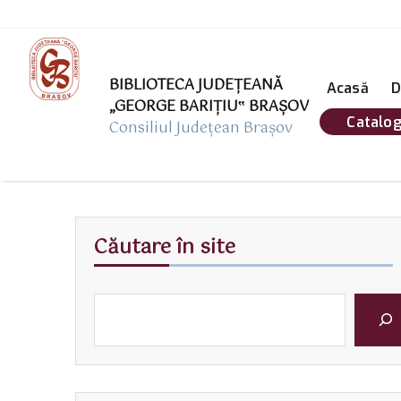
BIBLIOTECA JUDEȚEANĂ
Acasă
D
„GEORGE BARIŢIU‟ BRAŞOV
Catalog
Consiliul Județean Brașov
Căutare în site