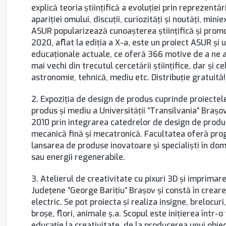
explică teoria științifică a evoluției prin reprezentări
apariţiei omului, discuţii, curiozităţi şi noutăţi, min
ASUR popularizează cunoașterea științifică și promo
2020, aflat la ediţia a X-a, este un proiect ASUR şi 
educaţionale actuale, ce oferă 366 motive de a ne a
mai vechi din trecutul cercetării științifice, dar și c
astronomie, tehnică, mediu etc. Distribuţie gratuită!
2. Expoziția de design de produs cuprinde proiectel
produs și mediu a Universității ”Transilvania” Brașov,
2010 prin integrarea catedrelor de design de produs 
mecanică fină și mecatronică. Facultatea oferă pro
lansarea de produse inovatoare și specialiști în d
sau energii regenerabile.
3. Atelierul de creativitate cu pixuri 3D şi imprimare
Județene ”George Barițiu” Brașov și constă în creare
electric. Se pot proiecta și realiza insigne, breloc
broșe, flori, animale ș.a. Scopul este inițierea într-o 
educație la creativitate, de la producerea unui obiect 