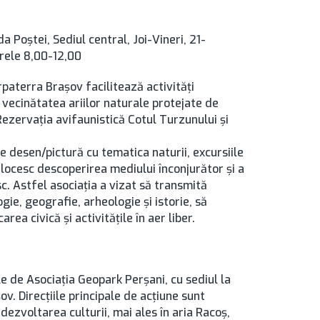
 Poştei, Sediul central, Joi-Vineri, 21-
orele 8,00-12,00
rpaterra Brașov facilitează activităţi
n vecinătatea ariilor naturale protejate de
Rezervația avifaunistică Cotul Turzunului și
e desen/pictură cu tematica naturii, excursiile
ijlocesc descoperirea mediului înconjurător şi a
sc. Astfel asociaţia a vizat să transmită
gie, geografie, arheologie şi istorie, să
ea civică și activităţile în aer liber.
e de Asociaţia Geopark Perşani, cu sediul la
ov. Direcţiile principale de acţiune sunt
 dezvoltarea culturii, mai ales în aria Racoş,