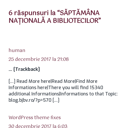
6 răspunsuri la “SĂPTĂMÂNA
NAŢIONALĂ A BIBLIOTECILOR”
spune:
human
25 decembrie 2017 la 21:08
… [Trackback]
[…] Read More here|Read More|Find More
Informations here|There you will find 15340
additional Informations|Informations to that Topic:
blog.bjbv.ro/?p=570 […]
spune:
WordPress theme fixes
30 decembrie 2017 la 6:03