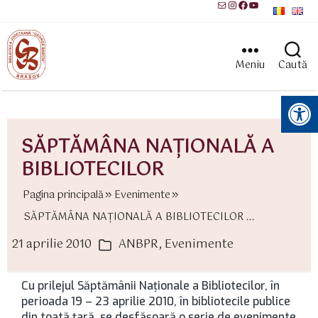
Mail
Instagram
Facebook
YouTube
Meniu
Caută
Instrumente pentru accesibilitate
SĂPTĂMÂNA NAŢIONALĂ A
BIBLIOTECILOR
Pagina principală
Evenimente
SĂPTĂMÂNA NAŢIONALĂ A BIBLIOTECILOR ...
21 aprilie 2010
ANBPR
,
Evenimente
ată
Categorii
rticol
Cu prilejul Săptămânii Naţionale a Bibliotecilor, în
perioada 19 – 23 aprilie 2010, în bibliotecile publice
din toată ţară, se desfăşoară o serie de evenimente