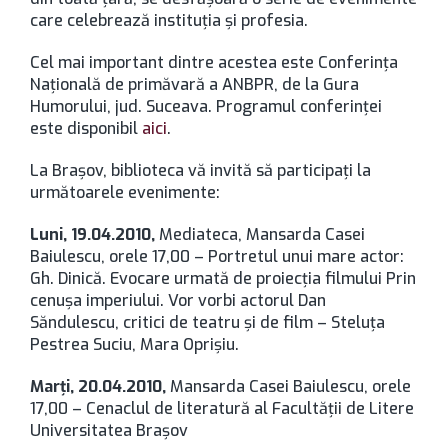
care celebrează instituţia şi profesia.
Cel mai important dintre acestea este Conferinţa
Naţională de primăvară a ANBPR, de la Gura
Humorului, jud. Suceava. Programul conferinţei
este disponibil
aici
.
La Braşov, biblioteca vă invită să participaţi la
următoarele evenimente:
Luni, 19.04.2010,
Mediateca, Mansarda Casei
Baiulescu, orele 17,00 – Portretul unui mare actor:
Gh. Dinică. Evocare urmată de proiecţia filmului Prin
cenuşa imperiului. Vor vorbi actorul Dan
Săndulescu, critici de teatru şi de film – Steluţa
Pestrea Suciu, Mara Oprişiu.
Marţi, 20.04.2010,
Mansarda Casei Baiulescu, orele
17,00 – Cenaclul de literatură al Facultăţii de Litere
Universitatea Braşov