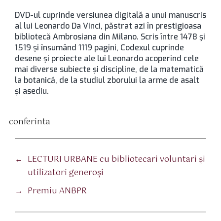
DVD-ul cuprinde versiunea digitală a unui manuscris
al lui Leonardo Da Vinci, păstrat azi în prestigioasa
bibliotecă Ambrosiana din Milano. Scris între 1478 şi
1519 şi însumând 1119 pagini, Codexul cuprinde
desene şi proiecte ale lui Leonardo acoperind cele
mai diverse subiecte şi discipline, de la matematică
la botanică, de la studiul zborului la arme de asalt
şi asediu.
conferinta
tichete
←
LECTURI URBANE cu bibliotecari voluntari şi
utilizatori generoşi
→
Premiu ANBPR