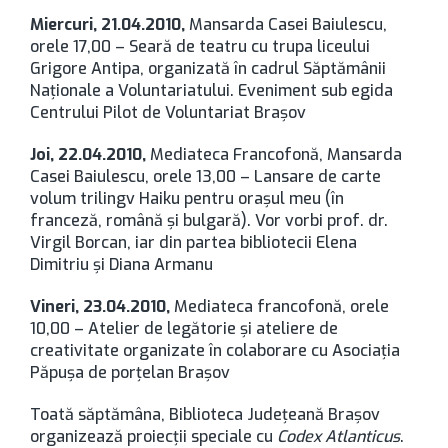
Miercuri, 21.04.2010,
Mansarda Casei Baiulescu,
orele 17,00 – Seară de teatru cu trupa liceului
Grigore Antipa, organizată în cadrul Săptămânii
Naţionale a Voluntariatului. Eveniment sub egida
Centrului Pilot de Voluntariat Braşov
Joi, 22.04.2010,
Mediateca Francofonă, Mansarda
Casei Baiulescu, orele 13,00 – Lansare de carte
volum trilingv Haiku pentru oraşul meu (în
franceză, română şi bulgară). Vor vorbi prof. dr.
Virgil Borcan, iar din partea bibliotecii Elena
Dimitriu şi Diana Armanu
Vineri, 23.04.2010,
Mediateca francofonă, orele
10,00 – Atelier de legătorie şi ateliere de
creativitate organizate în colaborare cu Asociaţia
Păpuşa de porţelan Braşov
Toată săptămâna, Biblioteca Judeţeană Braşov
organizează proiecţii speciale cu
Codex Atlanticus
.