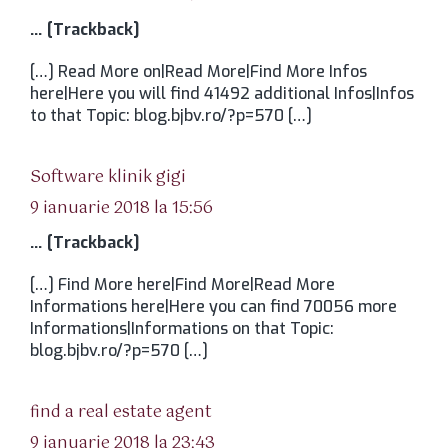
… [Trackback]
[…] Read More on|Read More|Find More Infos
here|Here you will find 41492 additional Infos|Infos
to that Topic: blog.bjbv.ro/?p=570 […]
spune:
Software klinik gigi
9 ianuarie 2018 la 15:56
… [Trackback]
[…] Find More here|Find More|Read More
Informations here|Here you can find 70056 more
Informations|Informations on that Topic:
blog.bjbv.ro/?p=570 […]
spune:
find a real estate agent
9 ianuarie 2018 la 23:43