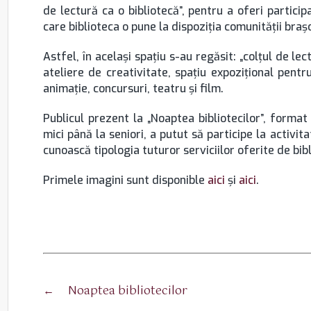
de lectură ca o bibliotecă”, pentru a oferi particip
care biblioteca o pune la dispoziţia comunităţii bra
Astfel, în acelaşi spaţiu s-au regăsit: „colţul de lect
ateliere de creativitate, spaţiu expoziţional pentr
animaţie, concursuri, teatru şi film.
Publicul prezent la „Noaptea bibliotecilor”, format
mici până la seniori, a putut să participe la activit
cunoască tipologia tuturor serviciilor oferite de bib
Primele imagini sunt disponible
aici
şi
aici
.
←
Noaptea bibliotecilor