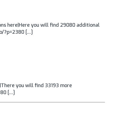
ns here|Here you will find 29080 additional
.ro/?p=2380 […]
|There you will find 33193 more
380 […]