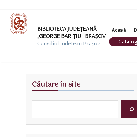
BIBLIOTECA JUDEȚEANĂ
Acasă
D
„GEORGE BARIŢIU‟ BRAŞOV
Catalog
Consiliul Județean Brașov
Căutare în site