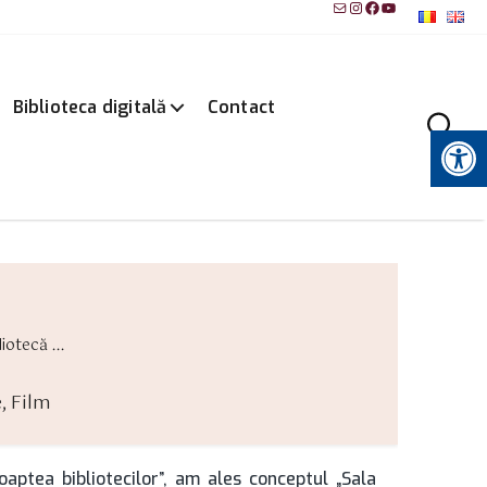
Mail
Instagram
Facebook
YouTube
Biblioteca digitală
Contact
Instrumente pentru accesibilitate
iotecă ...
e
,
Film
oaptea bibliotecilor”, am ales conceptul „Sala