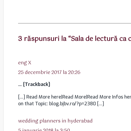
3 răspunsuri la “Sala de lectură ca o
spune:
eng X
25 decembrie 2017 la 20:26
… [Trackback]
[…] Read More here|Read More|Read More Infos her
on that Topic: blog.bjbv.ro/?p=2380 […]
spune:
wedding planners in hyderabad
5 ianuarie 2018 la 3:50