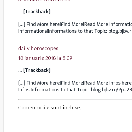
… [Trackback]
[…] Find More here|Find More|Read More Informatio
Informations|Informations to that Topic: blog.bjbv
spune:
daily horoscopes
10 ianuarie 2018 la 5:09
… [Trackback]
[…] Find More here|Find More|Read More Infos here
Infos|Informations to that Topic: blog.bjbv.ro/?p=2
Comentariile sunt închise.