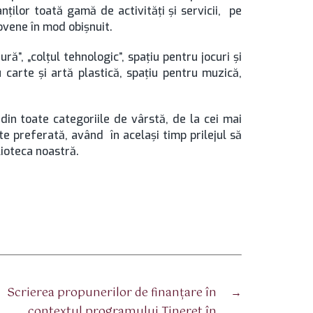
anţilor toată gamă de activităţi şi servicii, pe
şovene în mod obişnuit.
ură”, „colţul tehnologic”, spaţiu pentru jocuri şi
u carte şi artă plastică, spaţiu pentru muzică,
 din toate categoriile de vârstă, de la cei mai
ate preferată, având în acelaşi timp prilejul să
lioteca noastră.
Scrierea propunerilor de finanţare în
→
contextul programului Tineret în