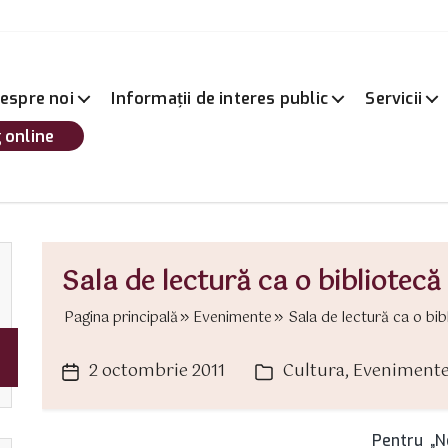
espre noi
Informații de interes public
Servicii
 online
Sala de lectură ca o bibliotecă
Pagina principală
Evenimente
Sala de lectură ca o bibl
2 octombrie 2011
Cultura
,
Eveniment
Dată
Categorii
articol
Pentru „N