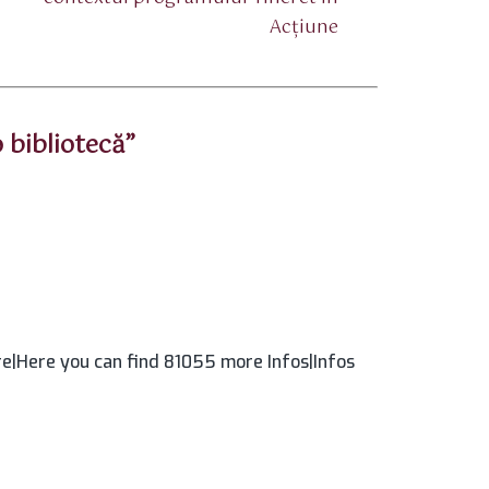
Acţiune
 bibliotecă”
e|Here you can find 81055 more Infos|Infos