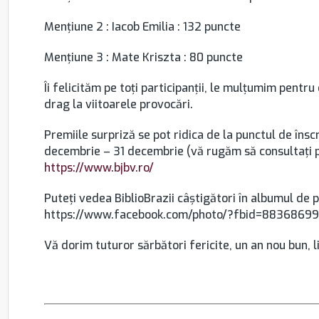
Menţiune 2 : Iacob Emilia : 132 puncte
Menţiune 3 : Mate Kriszta : 80 puncte
Îi felicităm pe toți participanții, le mulțumim pentru
drag la viitoarele provocări.
Premiile surpriză se pot ridica de la punctul de înscr
decembrie – 31 decembrie (vă rugăm să consultați pr
https://www.bjbv.ro/
Puteți vedea BiblioBrazii câștigători în albumul de p
https://www.facebook.com/photo/?fbid=883686
Vă dorim tuturor sărbători fericite, un an nou bun, lin