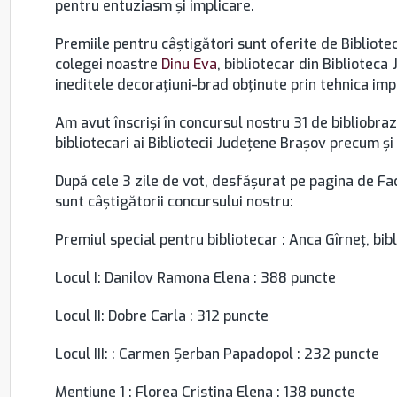
pentru entuziasm și implicare.
Premiile pentru câștigători sunt oferite de Bibliot
colegei noastre
Dinu Eva
, bibliotecar din Bibliotec
ineditele decorațiuni-brad obținute prin tehnica impr
Am avut înscriși în concursul nostru 31 de bibliobraz
bibliotecari ai Bibliotecii Județene Brașov precum și d
După cele 3 zile de vot, desfășurat pe pagina de Fac
sunt câștigătorii concursului nostru:
Premiul special pentru bibliotecar : Anca Gîrneţ, bibl
Locul I: Danilov Ramona Elena : 388 puncte
Locul II: Dobre Carla : 312 puncte
Locul III: : Carmen Șerban Papadopol : 232 puncte
Mențiune 1 : Florea Cristina Elena : 138 puncte