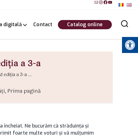
Mail
Instagram
Facebook
YouTube
a digitală
Contact
Catalog online
Instrumente pentru accesibilitate
diția a 3-a
ediția a 3-a ...
ți
,
Prima pagină
a încheiat. Ne bucurăm că străduința și
primit foarte multe voturi și vă mulțumim