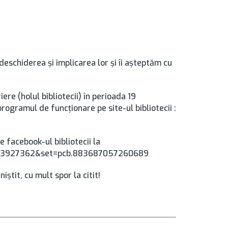
 deschiderea și implicarea lor și îi așteptăm cu
iere (holul bibliotecii) în perioada 19
ogramul de funcționare pe site-ul bibliotecii :
e facebook-ul bibliotecii la
993927362&set=pcb.883687057260689
iștit, cu mult spor la citit!