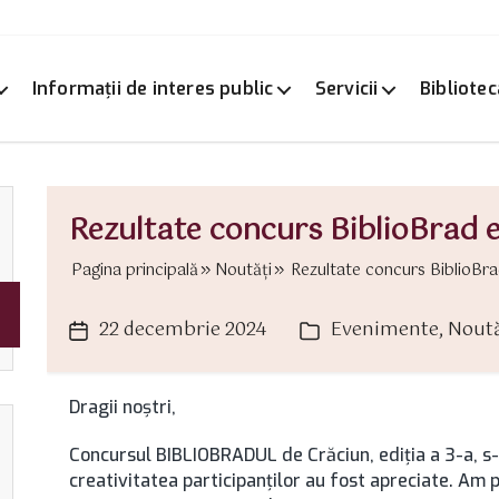
Informații de interes public
Servicii
Bibliotec
Rezultate concurs BiblioBrad e
Pagina principală
Noutăți
Rezultate concurs BiblioBrad 
22 decembrie 2024
Evenimente
,
Noută
Dată
Categorii
articol
Dragii noștri,
Concursul BIBLIOBRADUL de Crăciun, ediția a 3-a, s-
creativitatea participanților au fost apreciate. Am 