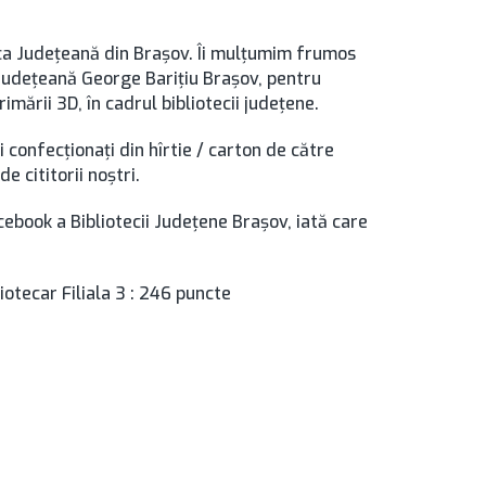
eca Județeană din Brașov. Îi mulțumim frumos
a Județeană George Barițiu Brașov, pentru
imării 3D, în cadrul bibliotecii județene.
i confecționați din hîrtie / carton de către
e cititorii noștri.
ebook a Bibliotecii Județene Brașov, iată care
iotecar Filiala 3 : 246 puncte