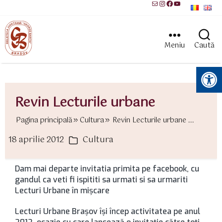
Mail
Instagram
Facebook
YouTube
Meniu
Caută
Instrumente pentru accesibilitate
Revin Lecturile urbane
Pagina principală
Cultura
Revin Lecturile urbane ...
18 aprilie 2012
Cultura
ată
Categorii
rticol
Dam mai departe invitatia primita pe facebook, cu
gandul ca veti fi ispititi sa urmati si sa urmariti
Lecturi Urbane în mișcare
Lecturi Urbane Brașov își încep activitatea pe anul