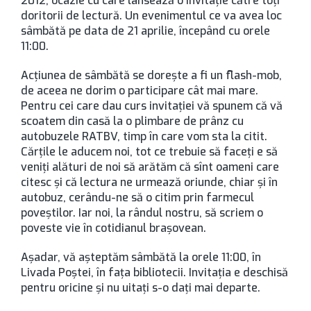
2012, ocazie cu care lansează o invitație către toți
doritorii de lectură. Un evenimentul ce va avea loc
sâmbătă pe data de 21 aprilie, începând cu orele
11:00.
Acțiunea de sâmbătă se dorește a fi un flash-mob,
de aceea ne dorim o participare cât mai mare.
Pentru cei care dau curs invitației vă spunem că vă
scoatem din casă la o plimbare de prânz cu
autobuzele RATBV, timp în care vom sta la citit.
Cărțile le aducem noi, tot ce trebuie să faceți e să
veniți alături de noi să arătăm că sînt oameni care
citesc și că lectura ne urmează oriunde, chiar și în
autobuz, cerându-ne să o citim prin farmecul
poveștilor. Iar noi, la rândul nostru, să scriem o
poveste vie în cotidianul brașovean.
Așadar, vă așteptăm sâmbătă la orele 11:00, în
Livada Poștei, în fața bibliotecii. Invitația e deschisă
pentru oricine și nu uitați s-o dați mai departe.