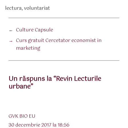
lectura
,
voluntariat
tichete
←
Culture Capsule
→
Curs gratuit Cercetator economist in
marketing
Un răspuns la “Revin Lecturile
urbane”
spune:
GVK BIO EU
30 decembrie 2017 la 18:56