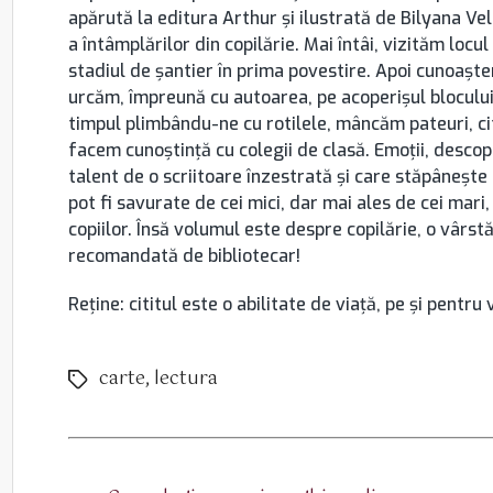
apărută la editura Arthur şi ilustrată de Bilyana Ve
a întâmplărilor din copilărie. Mai întâi, vizităm locul
stadiul de şantier în prima povestire. Apoi cunoaşt
urcăm, împreună cu autoarea, pe acoperişul blocului
timpul plimbându-ne cu rotilele, mâncăm pateuri, ci
facem cunoştinţă cu colegii de clasă. Emoţii, descope
talent de o scriitoare înzestrată şi care stăpâneşte 
pot fi savurate de cei mici, dar mai ales de cei mari
copiilor. Însă volumul este despre copilărie, o vârst
recomandată de bibliotecar!
Reţine: cititul este o abilitate de viaţă, pe şi pentru 
carte
,
lectura
Etichete