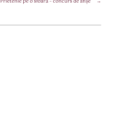
Prietenie pe o sfoară – concurs de afișe
→