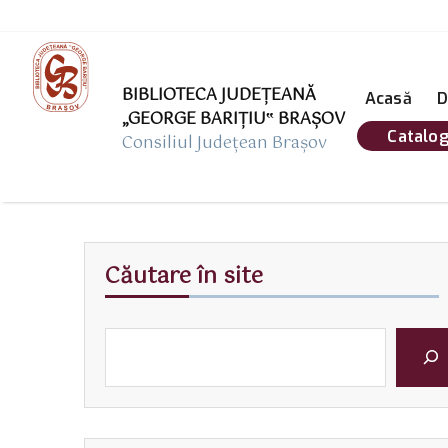
BIBLIOTECA JUDEȚEANĂ
Acasă
D
„GEORGE BARIŢIU‟ BRAŞOV
Catalog
Consiliul Județean Brașov
Căutare în site