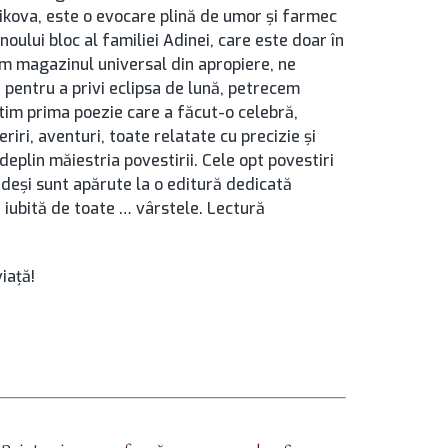
likova, este o evocare plină de umor şi farmec
 noului bloc al familiei Adinei, care este doar în
em magazinul universal din apropiere, ne
 pentru a privi eclipsa de lună, petrecem
tim prima poezie care a făcut-o celebră,
riri, aventuri, toate relatate cu precizie şi
deplin măiestria povestirii. Cele opt povestiri
, deşi sunt apărute la o editură dedicată
ă iubită de toate … vârstele. Lectură
viaţă!