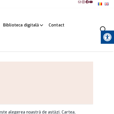
Mail
Instagram
Facebook
YouTube
Biblioteca digitală
Contact
Instrumente pentru accesibilitate
este alegerea noastră de astăzi. Cartea,