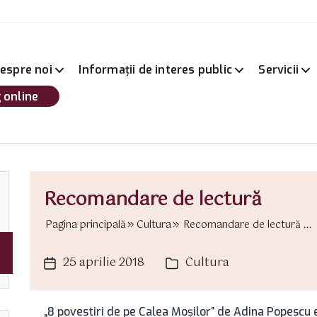
espre noi
Informații de interes public
Servicii
 online
Recomandare de lectură
Pagina principală
Cultura
Recomandare de lectură ...
25 aprilie 2018
Cultura
Dată
Categorii
articol
„8 povestiri de pe Calea Moşilor” de Adina Popescu 