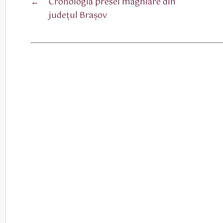
←
Cronologia presei maghiare din
judeţul Braşov