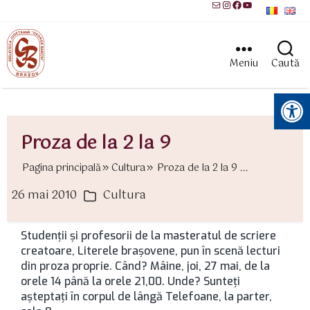
Mail
Instagram
Facebook
YouTube
Meniu
Caută
Instrumente pentru accesibilitate
Proza de la 2 la 9
Pagina principală
Cultura
Proza de la 2 la 9 ...
26 mai 2010
Cultura
ată
Categorii
rticol
Studenţii şi profesorii de la masteratul de scriere
creatoare, Literele braşovene, pun în scenă lecturi
din proza proprie. Când? Mâine, joi, 27 mai, de la
orele 14 până la orele 21,00. Unde? Sunteţi
aşteptaţi în corpul de lângă Telefoane, la parter,