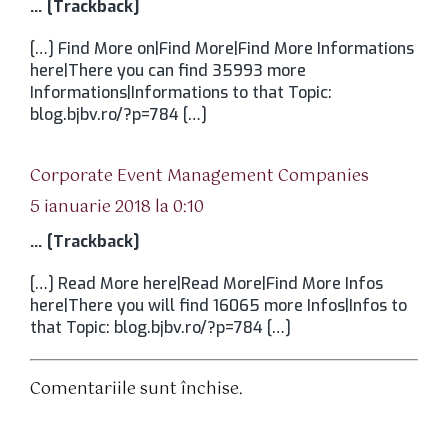
… [Trackback]
[…] Find More on|Find More|Find More Informations
here|There you can find 35993 more
Informations|Informations to that Topic:
blog.bjbv.ro/?p=784 […]
spune:
Corporate Event Management Companies
5 ianuarie 2018 la 0:10
… [Trackback]
[…] Read More here|Read More|Find More Infos
here|There you will find 16065 more Infos|Infos to
that Topic: blog.bjbv.ro/?p=784 […]
Comentariile sunt închise.