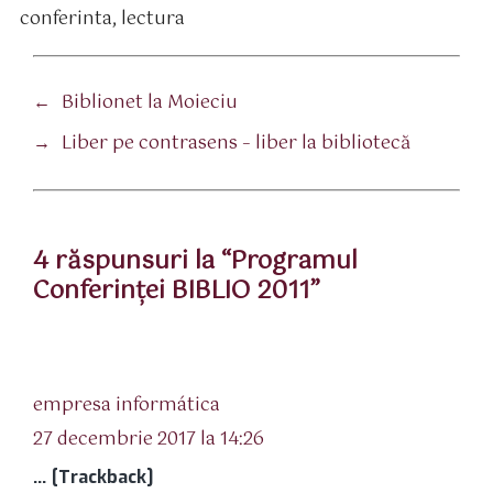
conferinta
,
lectura
tichete
←
Biblionet la Moieciu
→
Liber pe contrasens – liber la bibliotecă
4 răspunsuri la “Programul
Conferinţei BIBLIO 2011”
spune:
empresa informática
27 decembrie 2017 la 14:26
… [Trackback]