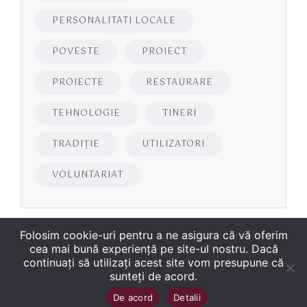
PERSONALITATI LOCALE
POVESTE
PROIECT
PROIECTE
RESTAURARE
TEHNOLOGIE
TINERI
TRADIȚIE
UTILIZATORI
VOLUNTARIAT
Folosim cookie-uri pentru a ne asigura că vă oferim
cea mai bună experiență pe site-ul nostru. Dacă
continuați să utilizați acest site vom presupune că
sunteți de acord.
Copyright
©
2026
Biblioteca Județeană
Sus
↑
De acord
Detalii