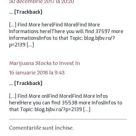
30 decembrie 2017 la 20:20
… [Trackback]
[…] Find More here|Find More|Find More
Informations here|There you will find 37597 more
Informations|Infos to that Topic: blog.bjbv.ro/?
p=2139 […]
spune:
Marijuana Stocks to Invest In
16 ianuarie 2018 la 9:43
… [Trackback]
[…] Find More on|Find More|Find More Infos
here|Here you can find 35538 more Infos|Infos to
that Topic: blog.bjbv.ro/?p=2139 […]
Comentariile sunt închise.