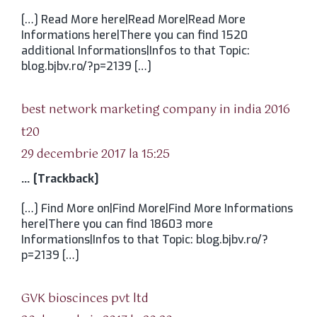
[…] Read More here|Read More|Read More
Informations here|There you can find 1520
additional Informations|Infos to that Topic:
blog.bjbv.ro/?p=2139 […]
best network marketing company in india 2016
spune:
t20
29 decembrie 2017 la 15:25
… [Trackback]
[…] Find More on|Find More|Find More Informations
here|There you can find 18603 more
Informations|Infos to that Topic: blog.bjbv.ro/?
p=2139 […]
spune:
GVK bioscinces pvt ltd