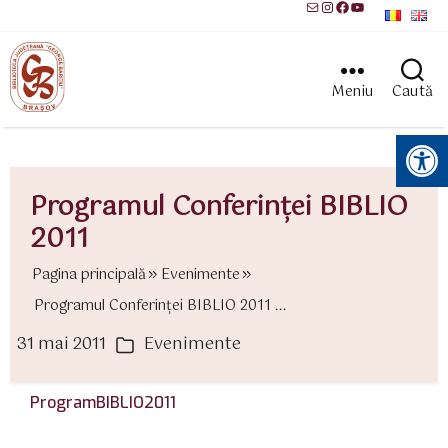
Mail
Instagram
Facebook
YouTube
Meniu
Caută
Instrumente pentru accesibilitate
Programul Conferinţei BIBLIO
2011
Pagina principală
Evenimente
Programul Conferinţei BIBLIO 2011 ...
31 mai 2011
Evenimente
ată
Categorii
rticol
ProgramBIBLIO2011