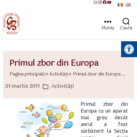
Mail
Instagram
Facebook
YouTube
Meniu
Caută
Instrumente pentru accesibilitate
Primul zbor din Europa
Pagina principală
Activităţi
Primul zbor din Europa ...
31 martie 2011
Activităţi
ată
Categorii
rticol
Primul zbor din
Europa cu un aparat
mai greu decât
aerul a fost
sărbătorit la Secţia