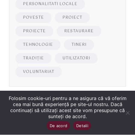
PERSONALITATI LOCALE
POVESTE
PROIECT
PROIECTE
RESTAURARE
TEHNOLOGIE
TINERI
TRADIȚIE
UTILIZATORI
VOLUNTARIAT
Folosim cookie-uri pentru a ne asigura că vă oferim
cea mai bună experiență pe site-ul nostru. Dacă
continuați să utilizați acest site vom presupune că
sunteți de acord.
Copyright
©
2026
Biblioteca Județeană
Sus
↑
De acord
Detalii
„George Bariţiu‟ Braşov
. Toate drepturile sunt