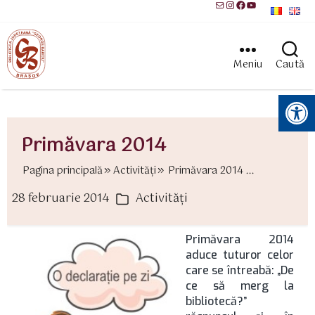
Mail
Instagram
Facebook
YouTube
Meniu
Caută
Instrumente pentru accesibilitate
Primăvara 2014
Pagina principală
Activităţi
Primăvara 2014 ...
28 februarie 2014
Activităţi
ată
Categorii
rticol
Primăvara 2014
aduce tuturor celor
care se întreabă: „De
ce să merg la
bibliotecă?”