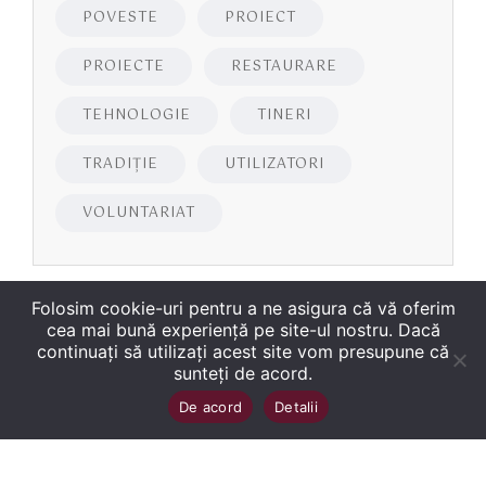
POVESTE
PROIECT
PROIECTE
RESTAURARE
TEHNOLOGIE
TINERI
TRADIȚIE
UTILIZATORI
VOLUNTARIAT
Folosim cookie-uri pentru a ne asigura că vă oferim
cea mai bună experiență pe site-ul nostru. Dacă
continuați să utilizați acest site vom presupune că
sunteți de acord.
Copyright
©
2026
Biblioteca Județeană
Sus
↑
De acord
Detalii
„George Bariţiu‟ Braşov
. Toate drepturile sunt
rezervate.
Site dezvoltat de WMT
.