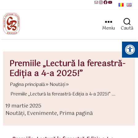
Mail
Instagram
Facebook
YouTube
Meniu
Caută
Instrumente pentru accesibilitate
Premiile „Lectură la fereastră-
Ediția a 4-a 2025!”
Pagina principală
Noutăți
Premiile „Lectură la fereastră-Ediția a 4-a 2025!” ...
19 martie 2025
ată
Noutăți
,
Evenimente
,
Prima pagină
rticol
ategorii