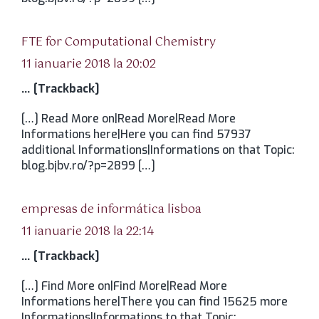
spune:
FTE for Computational Chemistry
11 ianuarie 2018 la 20:02
… [Trackback]
[…] Read More on|Read More|Read More
Informations here|Here you can find 57937
additional Informations|Informations on that Topic:
blog.bjbv.ro/?p=2899 […]
spune:
empresas de informática lisboa
11 ianuarie 2018 la 22:14
… [Trackback]
[…] Find More on|Find More|Read More
Informations here|There you can find 15625 more
Informations|Informations to that Topic: