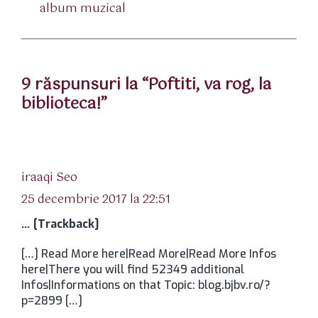
album muzical
9 răspunsuri la “Poftiti, va rog, la
biblioteca!”
spune:
iraaqi Seo
25 decembrie 2017 la 22:51
… [Trackback]
[…] Read More here|Read More|Read More Infos
here|There you will find 52349 additional
Infos|Informations on that Topic: blog.bjbv.ro/?
p=2899 […]