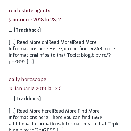
spune:
real estate agents
9 ianuarie 2018 la 23:42
… [Trackback]
[…] Read More on|Read More|Read More
Informations here|Here you can find 14248 more
Informations|Infos to that Topic: blog.bjbv.ro/?
p=2899 […]
spune:
daily horoscope
10 ianuarie 2018 la 1:46
… [Trackback]
[…] Read More here|Read More|Find More
Informations here|There you can find 16614
additional Informations|Informations to that Topic:
blog.bjbv.ro/?p=2899 […]