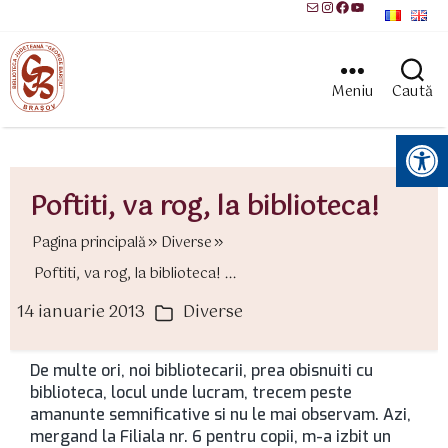
Mail
Instagram
Facebook
YouTube
Meniu
Caută
Instrumente pentru accesibilitate
Poftiti, va rog, la biblioteca!
Pagina principală
Diverse
Poftiti, va rog, la biblioteca! ...
14 ianuarie 2013
Diverse
ată
Categorii
rticol
De multe ori, noi bibliotecarii, prea obisnuiti cu
biblioteca, locul unde lucram, trecem peste
amanunte semnificative si nu le mai observam. Azi,
mergand la Filiala nr. 6 pentru copii, m-a izbit un