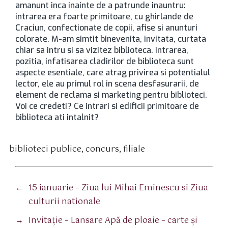
amanunt inca inainte de a patrunde inauntru:
intrarea era foarte primitoare, cu ghirlande de
Craciun, confectionate de copii, afise si anunturi
colorate. M-am simtit binevenita, invitata, curtata
chiar sa intru si sa vizitez biblioteca. Intrarea,
pozitia, infatisarea cladirilor de biblioteca sunt
aspecte esentiale, care atrag privirea si potentialul
lector, ele au primul rol in scena desfasurarii, de
element de reclama si marketing pentru biblioteci.
Voi ce credeti? Ce intrari si edificii primitoare de
biblioteca ati intalnit?
biblioteci publice
,
concurs
,
filiale
tichete
←
15 ianuarie – Ziua lui Mihai Eminescu si Ziua
culturii nationale
→
Invitaţie – Lansare Apă de ploaie – carte şi