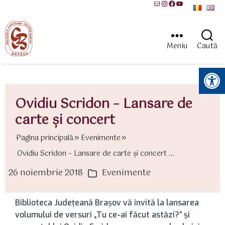
Mail
Instagram
Facebook
YouTube
Meniu
Caută
Instrumente pentru accesibilitate
Ovidiu Scridon – Lansare de
carte şi concert
Pagina principală
Evenimente
Ovidiu Scridon – Lansare de carte şi concert ...
26 noiembrie 2018
Evenimente
ată
Categorii
rticol
Biblioteca Judeţeană Braşov vă invită la lansarea
volumului de versuri „Tu ce-ai făcut astăzi?” şi