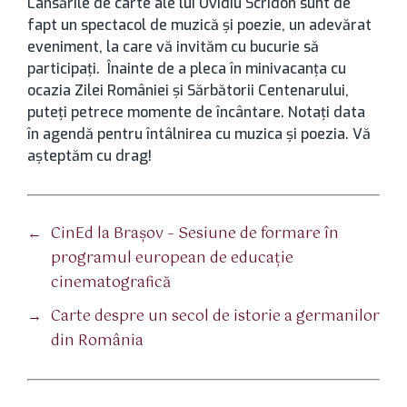
Lansările de carte ale lui Ovidiu Scridon sunt de
fapt un spectacol de muzică şi poezie, un adevărat
eveniment, la care vă invităm cu bucurie să
participaţi. Înainte de a pleca în minivacanţa cu
ocazia Zilei României şi Sărbătorii Centenarului,
puteţi petrece momente de încântare. Notaţi data
în agendă pentru întâlnirea cu muzica şi poezia. Vă
aşteptăm cu drag!
←
CinEd la Braşov – Sesiune de formare în
programul european de educaţie
cinematografică
→
Carte despre un secol de istorie a germanilor
din România