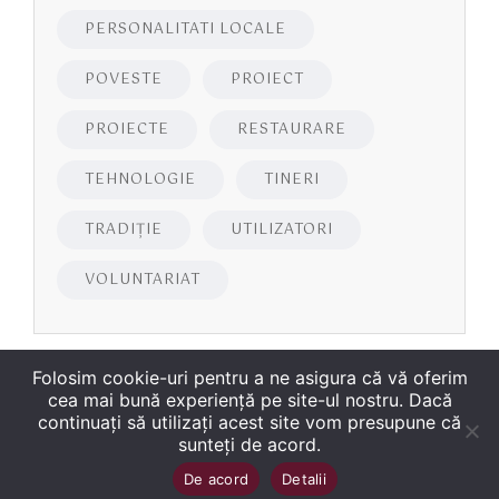
PERSONALITATI LOCALE
POVESTE
PROIECT
PROIECTE
RESTAURARE
TEHNOLOGIE
TINERI
TRADIȚIE
UTILIZATORI
VOLUNTARIAT
Folosim cookie-uri pentru a ne asigura că vă oferim
cea mai bună experiență pe site-ul nostru. Dacă
continuați să utilizați acest site vom presupune că
sunteți de acord.
Copyright
©
2026
Biblioteca Județeană
Sus
↑
De acord
Detalii