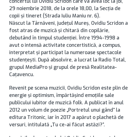
concertul lui Ovidiu Scridon care va avea loc la joi,
29 noiembrie 2018, de la orele 18,00, la Secţia de
copii şi tineret (Strada Iuliu Maniu nr. 6).
Născut la Târnăveni, judeţul Mureş, Ovidiu Scridon a
fost atras de muzică şi chitară din copilărie,
debutând în timpul studenţiei. Între 1994-1998 a
avut o intensă activitate concertistică, a compus,
interpretat şi participat la numeroase spectacole
studenţeşti. După absolvire, a lucrat la Radio Total,
grupul MediaPro şi grupul de presă Realitatea-
Caţavencu.
Revenit pe scena muzicii, Ovidiu Scridon este plin de
energie şi optimism, împărtăşind emoţiile sale
publicului iubitor de muzică folk. A publicat în anul
2012 un volum de poezie „Portretul unui gând” la
editura Tritonic, iar în 2017 a apărut o plachetă de
versuri, intitulată „Tu ce-ai făcut astăzi?”.