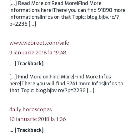
[…] Read More on|Read More|Find More
Informations here|There you can find 91890 more
Informations|Infos on that Topic: blog.bjbv.ro/?
p=2236 […]
spune:
www.webroot.com/safe
9 ianuarie 2018 la 19:48
… [Trackback]
[…] Find More on|Find More|Find More Infos
here|There you will find 3741 more Infos|Infos to
that Topic: blog.bjbv.ro/?p=2236 […]
spune:
daily horoscopes
10 ianuarie 2018 la 1:36
… [Trackback]