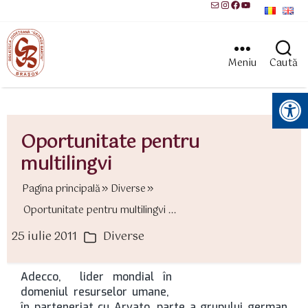
Mail
Instagram
Facebook
YouTube
Meniu
Caută
Instrumente pentru accesibilitate
Oportunitate pentru
multilingvi
Pagina principală
Diverse
Oportunitate pentru multilingvi ...
25 iulie 2011
Diverse
ată
Categorii
rticol
Adecco, lider mondial în
domeniul resurselor umane,
în parteneriat cu Arvato, parte a grupului german