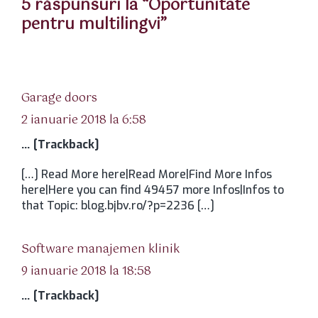
5 răspunsuri la “Oportunitate
pentru multilingvi”
spune:
Garage doors
2 ianuarie 2018 la 6:58
… [Trackback]
[…] Read More here|Read More|Find More Infos
here|Here you can find 49457 more Infos|Infos to
that Topic: blog.bjbv.ro/?p=2236 […]
spune:
Software manajemen klinik
9 ianuarie 2018 la 18:58
… [Trackback]