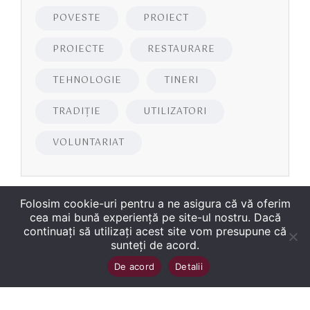
POVESTE
PROIECT
PROIECTE
RESTAURARE
TEHNOLOGIE
TINERI
TRADIȚIE
UTILIZATORI
VOLUNTARIAT
Folosim cookie-uri pentru a ne asigura că vă oferim
cea mai bună experiență pe site-ul nostru. Dacă
continuați să utilizați acest site vom presupune că
sunteți de acord.
Copyright
©
2026
Biblioteca Județeană
Sus
↑
De acord
Detalii
„George Bariţiu‟ Braşov
. Toate drepturile sunt
rezervate.
Site dezvoltat de WMT
.