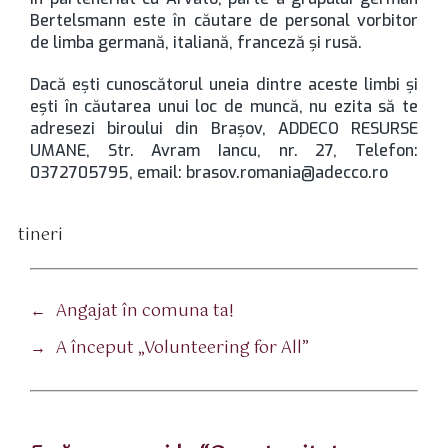
Bertelsmann este în căutare de personal vorbitor
de limba germană, italiană, franceză şi rusă.
Dacă eşti cunoscătorul uneia dintre aceste limbi şi
eşti în căutarea unui loc de muncă, nu ezita să te
adresezi biroului din Braşov, ADDECO RESURSE
UMANE, Str. Avram Iancu, nr. 27, Telefon:
0372705795, email: brasov.romania@adecco.ro
tineri
tichete
←
Angajat în comuna ta!
→
A început „Volunteering for All”