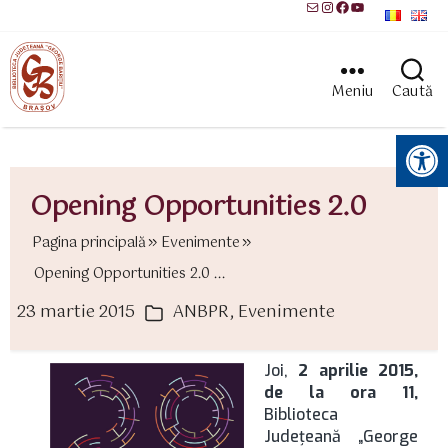
Mail
Instagram
Facebook
YouTube
Meniu
Caută
Instrumente pentru accesibilitate
Opening Opportunities 2.0
Pagina principală
Evenimente
Opening Opportunities 2.0 ...
23 martie 2015
ANBPR
,
Evenimente
ată
Categorii
rticol
Joi,
2 aprilie 2015,
de la ora 11,
Biblioteca
Judeţeană „George