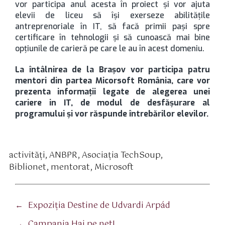
vor participa anul acesta în proiect și vor ajuta
elevii de liceu să își exerseze abilitățile
antreprenoriale în IT, să facă primii pași spre
certificare în tehnologii și să cunoască mai bine
opțiunile de carieră pe care le au în acest domeniu.
La întâlnirea de la Braşov vor participa patru
mentori din partea Micorsoft România, care vor
prezenta informaţii legate de alegerea unei
cariere in IT, de modul de desfăşurare al
programului
şi vor
răspunde întrebărilor elevilor.
activităţi
,
ANBPR
,
Asociaţia TechSoup
,
tichete
Biblionet
,
mentorat
,
Microsoft
←
Expoziția Destine de Udvardi Arpád
→
Campania Hai pe net!