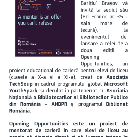
Bariţiu” Braşov vă
invită la sediul său
(Bd. Eroilor, nr. 35 –
sala mare de
lecură), la
evenimentul de
lansare a celei de a
doua ediţii a
Opening
Opportunities, un
proiect educațional de carieră pentru elevi de liceu
(clasele a X-a şi a XI-a), creat de
Asociația
TechSoup
în cadrul programului global
Microsoft
YouthSpark
, și derulat în parteneriat cu
Asociația
Națională a Bibliotecarilor si Bibliotecilor Publice
din România – ANBPR
și programul
Biblionet
România
.
Opening Opportunities este un proiect de
mentorat de carieră în care elevi de liceu au