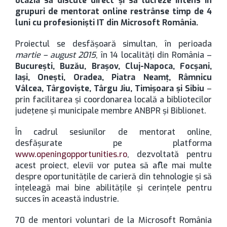
ocazia să discute direct și să lucreze intens în
grupuri de mentorat online restrânse timp de 4
luni cu profesioniști IT din Microsoft România.
Proiectul se desfășoară simultan, în perioada
martie – august 2015
, în 14 localități din România –
Bucureşti, Buzău, Braşov, Cluj-Napoca, Focşani,
Iaşi, Oneşti, Oradea, Piatra Neamț, Râmnicu
Vâlcea, Târgovişte, Târgu Jiu, Timişoara şi Sibiu
–
prin facilitarea și coordonarea locală a bibliotecilor
județene și municipale membre ANBPR și Biblionet.
În cadrul sesiunilor de mentorat online,
desfășurate pe platforma
www.openingopportunities.ro
, dezvoltată pentru
acest proiect, elevii vor putea să afle mai multe
despre oportunitățile de carieră din tehnologie și să
înțeleagă mai bine abilitățile și cerințele pentru
succes în această industrie.
70 de mentori voluntari de la Microsoft România