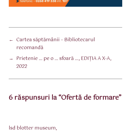
←
Cartea săptămânii – Bibliotecarul
recomandă
→
Prietenie … pe o … sfoară …, EDIŢIA A X-A,
2022
6 răspunsuri la “Ofertă de formare”
spune:
lsd blotter museum,