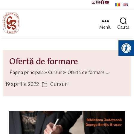
Mail
Instagram
Facebook
YouTube
Meniu
Caută
Instrumente pentru accesibilitate
Ofertă de formare
Pagina principală
Cursuri
Ofertă de formare ...
19 aprilie 2022
Cursuri
ată
Categorii
rticol