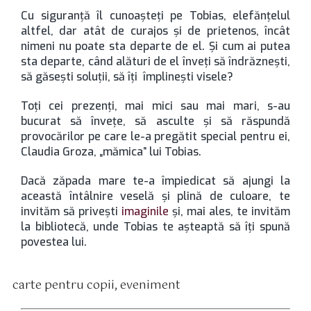
Cu siguranţă îl cunoaşteţi pe Tobias, elefănţelul
altfel, dar atât de curajos şi de prietenos, încât
nimeni nu poate sta departe de el. Şi cum ai putea
sta departe, când alături de el înveţi să îndrăzneşti,
să găseşti soluţii, să îţi împlineşti visele?
Toţi cei prezenţi, mai mici sau mai mari, s-au
bucurat să înveţe, să asculte şi să răspundă
provocărilor pe care le-a pregătit special pentru ei,
Claudia Groza, „mămica” lui Tobias.
Dacă zăpada mare te-a împiedicat să ajungi la
această întâlnire veselă şi plină de culoare, te
invităm să priveşti
imaginile
şi, mai ales, te invităm
la bibliotecă, unde Tobias te aşteaptă să îţi spună
povestea lui.
carte pentru copii
,
eveniment
tichete