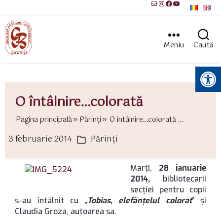
Mail
Instagram
Facebook
YouTube
Meniu
Caută
Instrumente pentru accesibilitate
O întâlnire…colorată
Pagina principală
Părinţi
O întâlnire…colorată ...
3 februarie 2014
Părinţi
ată
Categorii
rticol
Marţi,
28 ianuarie
2014,
bibliotecarii
secţiei pentru copii
s-au întâlnit cu „
Tobias, elefănţelul colorat
” şi
Claudia Groza, autoarea sa.