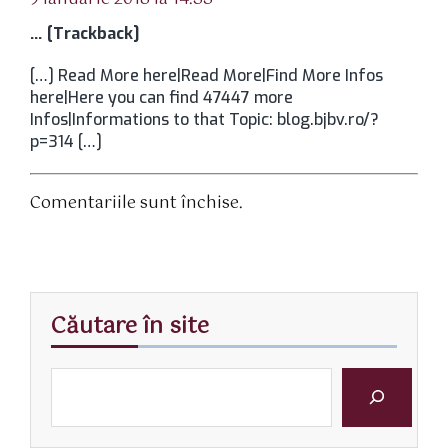
… [Trackback]
[…] Read More here|Read More|Find More Infos
here|Here you can find 47447 more
Infos|Informations to that Topic: blog.bjbv.ro/?
p=314 […]
Comentariile sunt închise.
Căutare în site