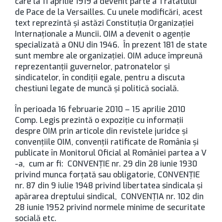
care la 11 aprilie 1919 a devenit parte a Tratatului
de Pace de la Versailles. Cu unele modificări, acest
text reprezintă şi astăzi Constituţia Organizaţiei
Internaţionale a Muncii
.
OIM a devenit o agenţie
specializată a ONU din 1946. În prezent 181 de state
sunt membre ale organizaţiei. OIM aduce împreună
reprezentanţii guvernelor, patronatelor şi
sindicatelor, în condiţii egale, pentru a discuta
chestiuni legate de muncă şi politică socială.
În perioada 16 februarie 2010 – 15 aprilie 2010
Comp. Legis prezintă o expoziţie cu informaţii
despre OIM prin articole din revistele juridce şi
convenţiile OIM, convenţii ratificate de România şi
publicate în Monitorul Oficial al României partea a V
-a, cum ar fi:
CONVENŢIE nr. 29 din 28 iunie 1930
privind munca forţată sau obligatorie, CONVENŢIE
nr. 87 din 9 iulie 1948 privind libertatea sindicala şi
apărarea dreptului sindical, CONVENŢIA nr. 102 din
28 iunie 1952 privind normele minime de securitate
socială etc.