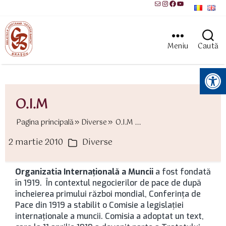
Mail
Instagram
Facebook
YouTube
Meniu
Caută
Instrumente pentru accesibilitate
O.I.M
Pagina principală
Diverse
O.I.M ...
2 martie 2010
Diverse
ată
Categorii
rticol
Organizatia Internaţională a Muncii
a fost fondată
în 1919. În contextul negocierilor de pace de după
încheierea primului război mondial, Conferinţa de
Pace din 1919 a stabilit o Comisie a legislaţiei
internaţionale a muncii. Comisia a adoptat un text,