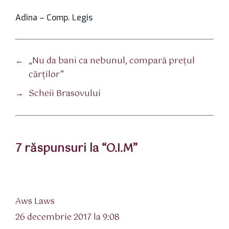
Adina – Comp. Legis
←
„Nu da bani ca nebunul, compară preţul
cărţilor”
→
Scheii Brasovului
7 răspunsuri la “O.I.M”
spune:
Aws Laws
26 decembrie 2017 la 9:08