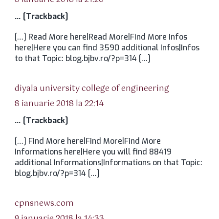
… [Trackback]
[…] Read More here|Read More|Find More Infos
here|Here you can find 3590 additional Infos|Infos
to that Topic: blog.bjbv.ro/?p=314 […]
spune:
diyala university college of engineering
8 ianuarie 2018 la 22:14
… [Trackback]
[…] Find More here|Find More|Find More
Informations here|Here you will find 88419
additional Informations|Informations on that Topic:
blog.bjbv.ro/?p=314 […]
spune:
cpnsnews.com
9 ianuarie 2018 la 14:33