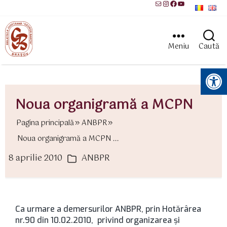
Mail
Instagram
Facebook
YouTube
Meniu
Caută
Instrumente pentru accesibilitate
Noua organigramă a MCPN
Pagina principală
ANBPR
Noua organigramă a MCPN ...
8 aprilie 2010
ANBPR
ată
Categorii
rticol
Ca urmare a demersurilor ANBPR, prin Hotărârea
nr.90 din 10.02.2010, privind organizarea şi