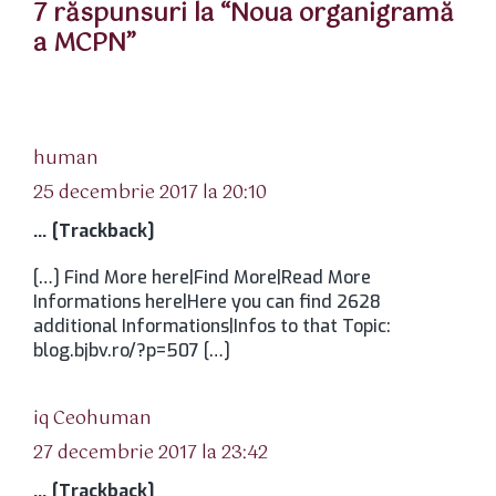
7 răspunsuri la “Noua organigramă
a MCPN”
spune:
human
25 decembrie 2017 la 20:10
… [Trackback]
[…] Find More here|Find More|Read More
Informations here|Here you can find 2628
additional Informations|Infos to that Topic:
blog.bjbv.ro/?p=507 […]
spune:
iq Ceohuman
27 decembrie 2017 la 23:42
… [Trackback]