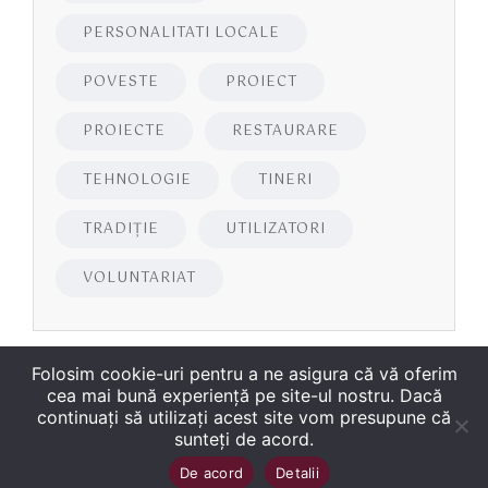
PERSONALITATI LOCALE
POVESTE
PROIECT
PROIECTE
RESTAURARE
TEHNOLOGIE
TINERI
TRADIȚIE
UTILIZATORI
VOLUNTARIAT
Folosim cookie-uri pentru a ne asigura că vă oferim
cea mai bună experiență pe site-ul nostru. Dacă
continuați să utilizați acest site vom presupune că
sunteți de acord.
Copyright
©
2026
Biblioteca Județeană
Sus
↑
De acord
Detalii