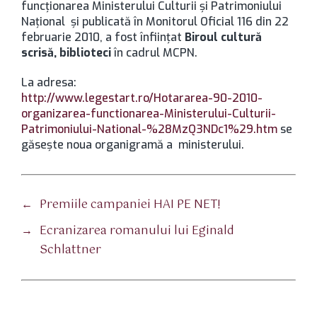
funcţionarea Ministerului Culturii şi Patrimoniului
Naţional şi publicată în Monitorul Oficial 116 din 22
februarie 2010, a fost înfiinţat
Biroul cultură
scrisă, biblioteci
în cadrul MCPN.
La adresa:
http://www.legestart.ro/Hotararea-90-2010-
organizarea-functionarea-Ministerului-Culturii-
Patrimoniului-National-%28MzQ3NDc1%29.htm
se
găseşte noua organigramă a ministerului.
←
Premiile campaniei HAI PE NET!
→
Ecranizarea romanului lui Eginald
Schlattner