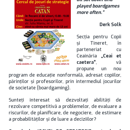
played boardgames
more often.”
Derk Solk
Secţia pentru Copii
şi Tineret, în
parteneriat cu
Ceainăria
„Ceai et
caetera”
, vă
propune un nou
program de educaţie nonformală, adresat copiilor,
părinţilor şi profesorilor, prin intermediul jocurilor
de societate (boardgaming).
Sunteţi interesat să dezvoltaţi abilităţi de
rezolvare competitivă a problemelor, de evaluare a
riscurilor, de planificare, de negociere, de estimare
a probabilităţilor şi de luare a deciziilor?