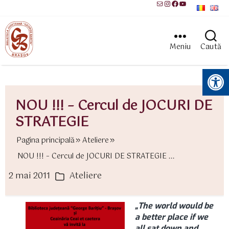
Mail
Instagram
Facebook
YouTube
Meniu
Caută
Instrumente pentru accesibilitate
NOU !!! – Cercul de JOCURI DE
STRATEGIE
Pagina principală
Ateliere
NOU !!! – Cercul de JOCURI DE STRATEGIE ...
2 mai 2011
Ateliere
ată
Categorii
rticol
„The world would be
a better place if we
all sat down and