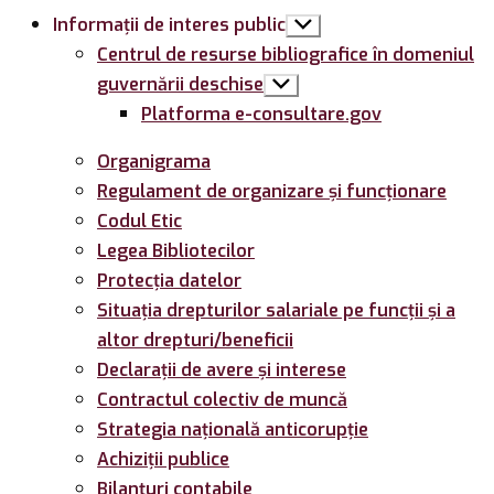
Informații de interes public
Arată
submeniul
Centrul de resurse bibliografice în domeniul
guvernării deschise
Arată
submeniul
Platforma e-consultare.gov
Organigrama
Regulament de organizare și funcționare
Codul Etic
Legea Bibliotecilor
Protecția datelor
Situația drepturilor salariale pe funcții și a
altor drepturi/beneficii
Declarații de avere și interese
Contractul colectiv de muncă
Strategia națională anticorupție
Achiziții publice
Bilanțuri contabile