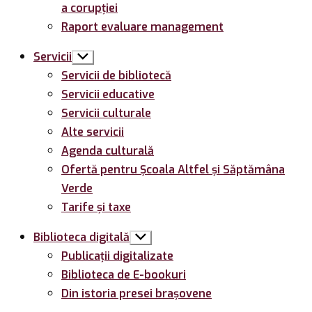
a corupției
Raport evaluare management
Servicii
Arată
submeniul
Servicii de bibliotecă
Servicii educative
Servicii culturale
Alte servicii
Agenda culturală
Ofertă pentru Şcoala Altfel și Săptămâna
Verde
Tarife și taxe
Biblioteca digitală
Arată
submeniul
Publicații digitalizate
Biblioteca de E-bookuri
Din istoria presei brașovene