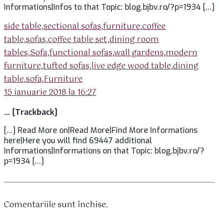
Informations|Infos to that Topic: blog.bjbv.ro/?p=1934 […]
side table,sectional sofas,furniture,coffee
table,sofas,coffee table set,dining room
tables,Sofa,functional sofas,wall gardens,modern
furniture,tufted sofas,live edge wood table,dining
spune:
table,sofa,Furniture
15 ianuarie 2018 la 16:27
… [Trackback]
[…] Read More on|Read More|Find More Informations
here|Here you will find 69447 additional
Informations|Informations on that Topic: blog.bjbv.ro/?
p=1934 […]
Comentariile sunt închise.