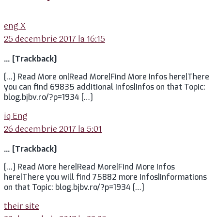
spune:
eng X
25 decembrie 2017 la 16:15
… [Trackback]
[…] Read More on|Read More|Find More Infos here|There
you can find 69835 additional Infos|Infos on that Topic:
blog.bjbv.ro/?p=1934 […]
spune:
iq Eng
26 decembrie 2017 la 5:01
… [Trackback]
[…] Read More here|Read More|Find More Infos
here|There you will find 75882 more Infos|Informations
on that Topic: blog.bjbv.ro/?p=1934 […]
spune:
their site