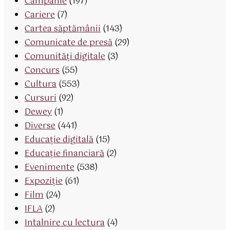
Campanie
(197)
Cariere
(7)
Cartea săptămânii
(143)
Comunicate de presă
(29)
Comunități digitale
(3)
Concurs
(55)
Cultura
(553)
Cursuri
(92)
Dewey
(1)
Diverse
(441)
Educaţie digitală
(15)
Educaţie financiară
(2)
Evenimente
(538)
Expoziție
(61)
Film
(24)
IFLA
(2)
Intalnire cu lectura
(4)