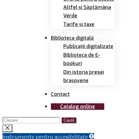
Altfel și Săptămâna
Verde
Tarife și taxe
Biblioteca digitală
Publicații digitalizate
Biblioteca de E-
bookuri
Din istoria presei
brașovene
Contact
Catalog online
Caută
după:
Închide
căutarea
Instrumente pentru accesibilitate