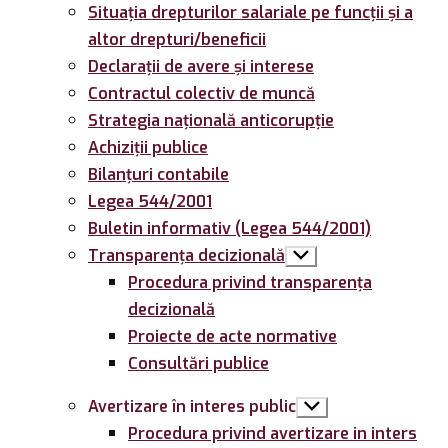
Situația drepturilor salariale pe funcții și a
altor drepturi/beneficii
Declarații de avere și interese
Contractul colectiv de muncă
Strategia națională anticorupție
Achiziții publice
Bilanțuri contabile
Legea 544/2001
Buletin informativ (Legea 544/2001)
Transparența decizională
Arată
submeniul
Procedura privind transparența
decizională
Proiecte de acte normative
Consultări publice
Avertizare în interes public
Arată
submeniul
Procedura privind avertizare in inters