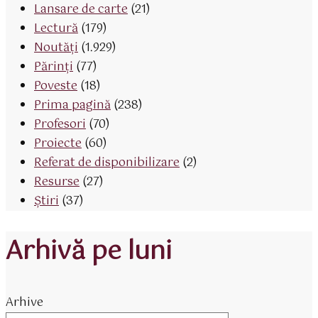
Lansare de carte
(21)
Lectură
(179)
Noutăți
(1.929)
Părinţi
(77)
Poveste
(18)
Prima pagină
(238)
Profesori
(70)
Proiecte
(60)
Referat de disponibilizare
(2)
Resurse
(27)
Știri
(37)
Arhivă pe luni
Arhive