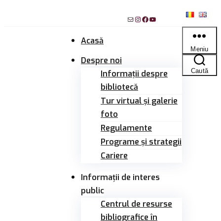
Sari
Mail
Instagram
Facebook
YouTube
la
conținut
Acasă
Meniu
Despre noi
Caută
Informații despre
bibliotecă
Tur virtual și galerie
foto
Regulamente
Programe și strategii
Cariere
Informații de interes
public
Centrul de resurse
bibliografice în