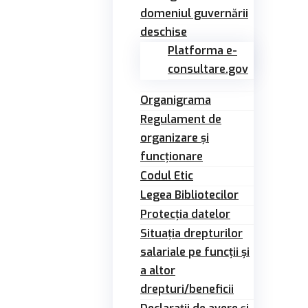
domeniul guvernării
deschise
Platforma e-
consultare.gov
Organigrama
Regulament de
organizare și
funcționare
Codul Etic
Legea Bibliotecilor
Protecția datelor
Situația drepturilor
salariale pe funcții și
a altor
drepturi/beneficii