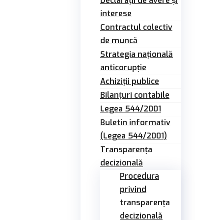
Declarații de avere și
interese
Contractul colectiv
de muncă
Strategia națională
anticorupție
Achiziții publice
Bilanțuri contabile
Legea 544/2001
Buletin informativ
(Legea 544/2001)
Transparența
decizională
Procedura
privind
transparența
decizională