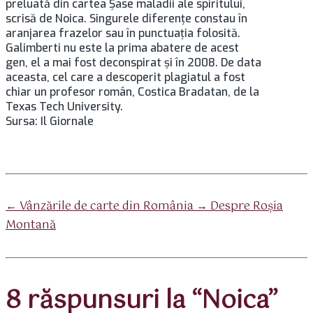
preluată din cartea Șase maladii ale spiritului,
scrisă de Noica. Singurele diferențe constau în
aranjarea frazelor sau în punctuația folosită.
Galimberti nu este la prima abatere de acest
gen, el a mai fost deconspirat și în 2008. De data
aceasta, cel care a descoperit plagiatul a fost
chiar un profesor român, Costica Bradatan, de la
Texas Tech University.
Sursa: Il Giornale
Sari
la
navigare
←
Vânzările de carte din România
→
Despre Roşia
Montană
8 răspunsuri la “Noica”