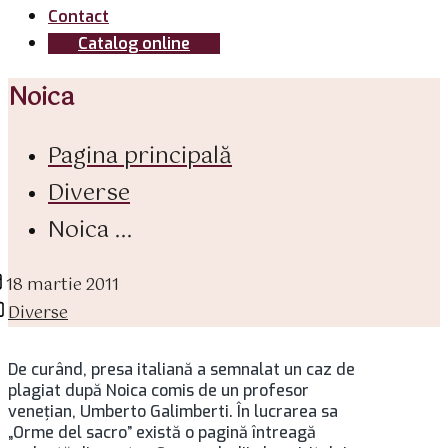
Contact
Catalog online
Noica
Pagina principală
Diverse
Noica ...
ată
18 martie 2011
ticol
tegorii
Diverse
De curând, presa italiană a semnalat un caz de
plagiat după Noica comis de un profesor
venețian, Umberto Galimberti. În lucrarea sa
„Orme del sacro” există o pagină întreagă