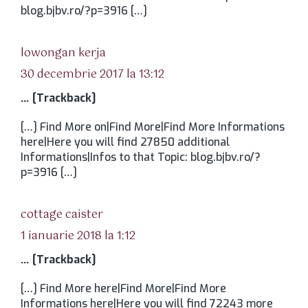
blog.bjbv.ro/?p=3916 […]
spune:
lowongan kerja
30 decembrie 2017 la 13:12
… [Trackback]
[…] Find More on|Find More|Find More Informations
here|Here you will find 27850 additional
Informations|Infos to that Topic: blog.bjbv.ro/?
p=3916 […]
spune:
cottage caister
1 ianuarie 2018 la 1:12
… [Trackback]
[…] Find More here|Find More|Find More
Informations here|Here you will find 72243 more