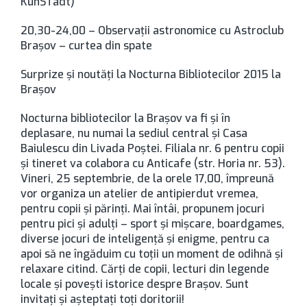
KunSTadt)
20,30-24,00 – Observaţii astronomice cu Astroclub
Braşov – curtea din spate
Surprize și noutăți la Nocturna Bibliotecilor 2015 la
Brașov
Nocturna bibliotecilor la Brașov va fi și în
deplasare, nu numai la sediul central și Casa
Baiulescu din Livada Poștei. Filiala nr. 6 pentru copii
și tineret va colabora cu Anticafe (str. Horia nr. 53).
Vineri, 25 septembrie, de la orele 17,00, împreună
vor organiza un atelier de antipierdut vremea,
pentru copii și părinți. Mai întâi, propunem jocuri
pentru pici și adulți – sport și mișcare, boardgames,
diverse jocuri de inteligență și enigme, pentru ca
apoi să ne îngăduim cu toții un moment de odihnă și
relaxare citind. Cărți de copii, lecturi din legende
locale și povești istorice despre Brașov. Sunt
invitați și așteptați toți doritorii!