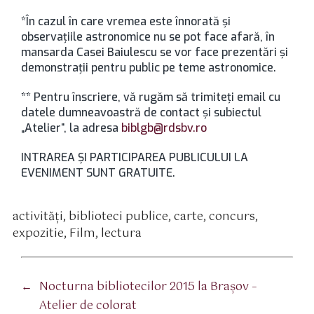
*În cazul în care vremea este înnorată şi
observaţiile astronomice nu se pot face afară, în
mansarda Casei Baiulescu se vor face prezentări şi
demonstraţii pentru public pe teme astronomice.
** Pentru înscriere, vă rugăm să trimiteţi email cu
datele dumneavoastră de contact și subiectul
„Atelier”, la adresa
biblgb@rdsbv.ro
INTRAREA ŞI PARTICIPAREA PUBLICULUI LA
EVENIMENT SUNT GRATUITE.
activităţi
,
biblioteci publice
,
carte
,
concurs
,
tichete
expozitie
,
Film
,
lectura
←
Nocturna bibliotecilor 2015 la Braşov –
Atelier de colorat