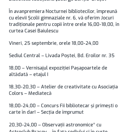
În avanpremiera Nocturnei bibliotecilor, împreună
cu elevii Şcolii gimnaziale nr. 6, vă oferim Jocuri
tradiţionale pentru copii între orele 16,00-18,00, în
curtea Casei Baiulescu
Vineri, 25 septembrie, orele 18,00-24,00
Sediul Central – Livada Poştei, Bd. Eroilor nr. 35
18,00 – Vernisajul expoziţiei Paşapoartele de
altădată – etajul I
18,30-20,30 – Atelier de creativitate cu Asociaţia
Colors – Mediatecă
18,00-24,00 – Concurs Fii bibliotecar şi primeşti o
carte în dar! – Secţia de împrumut
20,30-24,00 – Observaţii astronomice* cu
Astroclub Braşov – în faţa sediului şi în curte