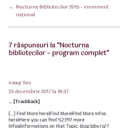
→
Nocturna Bibliotecilor 2015 – eveniment
naţional
7 răspunsuri la “Nocturna
bibliotecilor – program complet”
spune:
iraaqi Seo
25 decembrie 2017 la 18:37
… [Trackback]
[…] Find More here|Find More|Find More Infos
here|Here you can find 52397 more
Infos|Informations on that Topic: blog.bjbv.ro/?