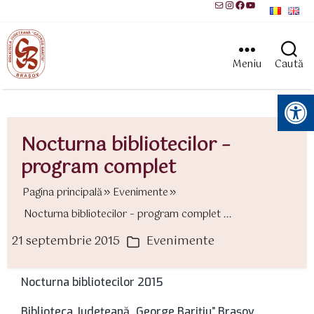
Mail
Instagram
Facebook
YouTube
Meniu
Caută
Instrumente pentru accesibilitate
Nocturna bibliotecilor –
program complet
Pagina principală
Evenimente
Nocturna bibliotecilor – program complet ...
21 septembrie 2015
Evenimente
ată
Categorii
rticol
Nocturna bibliotecilor 2015
Biblioteca Judeţeană „George Bariţiu” Braşov