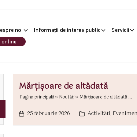
espre noi
Informații de interes public
Servicii
 online
Mărțișoare de altădată
Pagina principală
Noutăți
Mărțișoare de altădată ...
25 februarie 2026
Activităţi
,
Evenimen
Dată
Categorii
articol