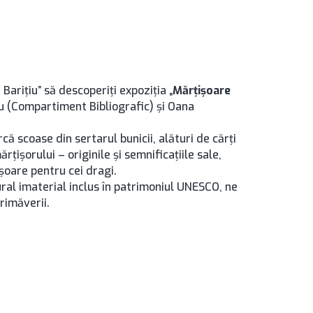
Barițiu” să descoperiți expoziția „
Mărțișoare
nu (Compartiment Bibliografic) și Oana
ă scoase din sertarul bunicii, alături de cărți
rțișorului – originile și semnificațiile sale,
șoare pentru cei dragi.
ural imaterial inclus în patrimoniul UNESCO, ne
rimăverii.