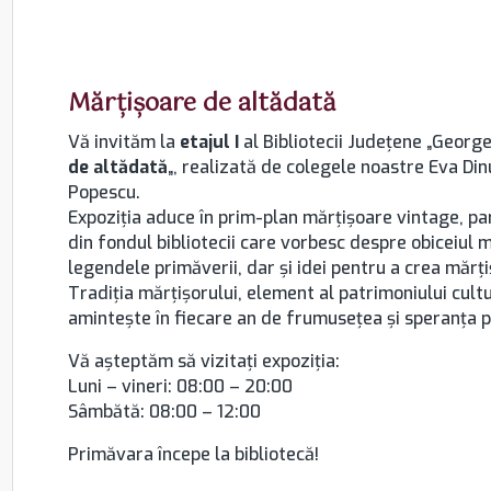
Mărțișoare de altădată
Vă invităm la
etajul I
al Bibliotecii Județene „George 
de altădată
„, realizată de colegele noastre Eva Di
Popescu.
Expoziția aduce în prim-plan mărțișoare vintage, parc
din fondul bibliotecii care vorbesc despre obiceiul mă
legendele primăverii, dar și idei pentru a crea mărți
Tradiția mărțișorului, element al patrimoniului cult
amintește în fiecare an de frumusețea și speranța p
Vă așteptăm să vizitați expoziția:
Luni – vineri: 08:00 – 20:00
Sâmbătă: 08:00 – 12:00
Primăvara începe la bibliotecă!