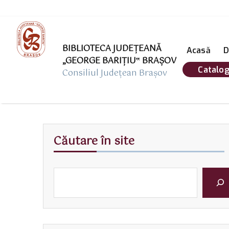
BIBLIOTECA JUDEȚEANĂ
Acasă
D
„GEORGE BARIŢIU‟ BRAŞOV
Catalog
Consiliul Județean Brașov
Căutare în site