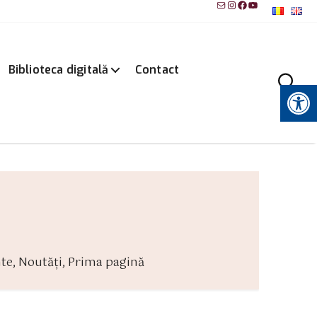
Mail
Instagram
Facebook
YouTube
Biblioteca digitală
Contact
Instrumente pentru accesibilitate
te
,
Noutăți
,
Prima pagină