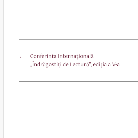
←
Conferința Internațională
„Îndrăgostiți de Lectură”, ediția a V-a