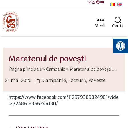
Mail
Instagram
Facebook
YouTube
Meniu
Caută
Instrumente pentru accesibilitate
Maratonul de povești
Pagina principală
Campanie
Maratonul de povești ...
31 mai 2020
Campanie
,
Lectură
,
Poveste
ată
Categorii
rticol
https://www.facebook.com/112379383824901/vide
os/248618366244190/
←
Concurs Iunie