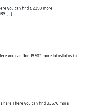
here you can find 52299 more
039 […]
ere you can find 19902 more Infos|Infos to
s here|There you can find 33676 more