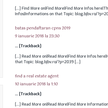
[…] Find More on|Find More|Find More Infos here|T
Infos|Informations on that Topic: blog.bjbv.ro/?p=2
spune:
batas pendaftaran cpns 2019
9 ianuarie 2018 la 23:30
… [Trackback]
[…] Read More on|Read More|Find More Infos here|H
that Topic: blog.bjbv.ro/?p=2039 […]
spune:
find a real estate agent
10 ianuarie 2018 la 1:10
… [Trackback]
[…] Read More on|Read More|Find More Information