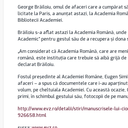
George Brăiloiu, omul de afaceri care a cumpărat s
licitate la Paris, a anunţat astazi, la Academia Ro
Bibliotecii Academiei.
Brăiloiu s-a aflat astazi la Academia Română, unde a
Academic” pentru gestul său de a recupera şi dona s
„Am considerat că Academia Română, care are menirea
română, este instituţia care trebuie să aibă grijă d
declarat Brăiloiu.
Fostul preşedinte al Academiei Române, Eugen Simion
afaceri – a spus că documentele care i-au aparţinut l
volum, pe cheltuiala Academiei. Cu această ocazie, G
primi, în schimbul gestului său, fotocopii de pe man
http://www.evz.ro/detalii/stiri/manuscrisele-lui-c
926658.html
sursa:
www.evz.ro