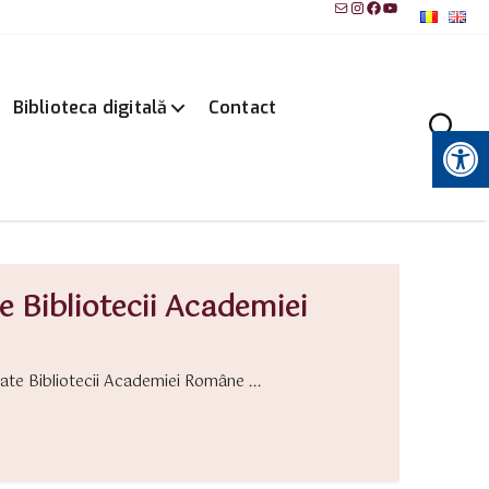
Mail
Instagram
Facebook
YouTube
Biblioteca digitală
Contact
Instrumente pentru accesibilitate
e Bibliotecii Academiei
ate Bibliotecii Academiei Române ...