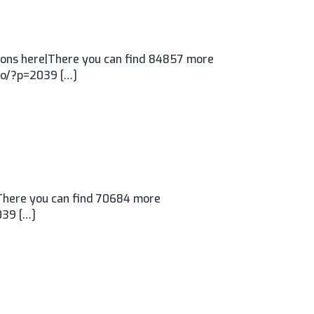
ons here|There you can find 84857 more
.ro/?p=2039 […]
There you can find 70684 more
039 […]