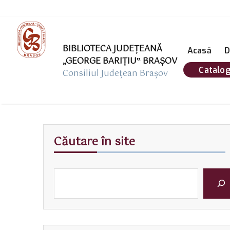
BIBLIOTECA JUDEȚEANĂ
Acasă
D
„GEORGE BARIŢIU‟ BRAŞOV
Catalog
Consiliul Județean Brașov
Căutare în site