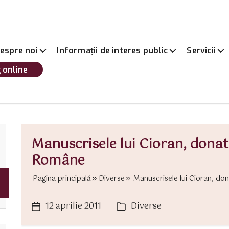
espre noi
Informații de interes public
Servicii
 online
Manuscrisele lui Cioran, donat
Române
Pagina principală
Diverse
Manuscrisele lui Cioran, don
12 aprilie 2011
Diverse
Dată
Categorii
articol