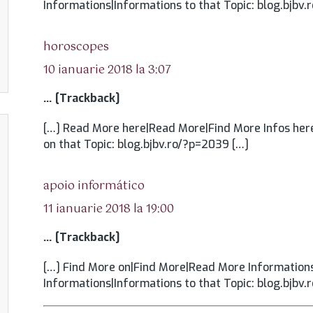
Informations|Informations to that Topic: blog.bjbv
spune:
horoscopes
10 ianuarie 2018 la 3:07
… [Trackback]
[…] Read More here|Read More|Find More Infos here
on that Topic: blog.bjbv.ro/?p=2039 […]
spune:
apoio informático
11 ianuarie 2018 la 19:00
… [Trackback]
[…] Find More on|Find More|Read More Informations
Informations|Informations to that Topic: blog.bjbv