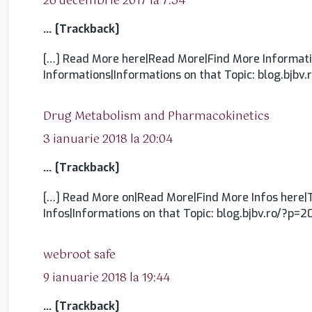
26 decembrie 2017 la 7:54
… [Trackback]
[…] Read More here|Read More|Find More Informati
Informations|Informations on that Topic: blog.bjbv
spune:
Drug Metabolism and Pharmacokinetics
3 ianuarie 2018 la 20:04
… [Trackback]
[…] Read More on|Read More|Find More Infos here|
Infos|Informations on that Topic: blog.bjbv.ro/?p=2
spune:
webroot safe
9 ianuarie 2018 la 19:44
… [Trackback]