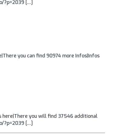
.ro/?p=2039 […]
|There you can find 90974 more Infos|Infos
 here|There you will find 37546 additional
.ro/?p=2039 […]