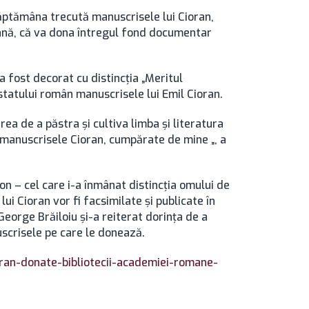
ăptămâna trecută manuscrisele lui Cioran,
mână, că va dona întregul fond documentar
 fost decorat cu distincţia „Meritul
tatului român manuscrisele lui Emil Cioran.
 de a păstra şi cultiva limba şi literatura
e manuscrisele Cioran, cumpărate de mine „, a
 – cel care i-a înmânat distincţia omului de
ui Cioran vor fi facsimilate şi publicate în
eorge Brăiloiu şi-a reiterat dorinţa de a
uscrisele pe care le donează.
ioran-donate-bibliotecii-academiei-romane-