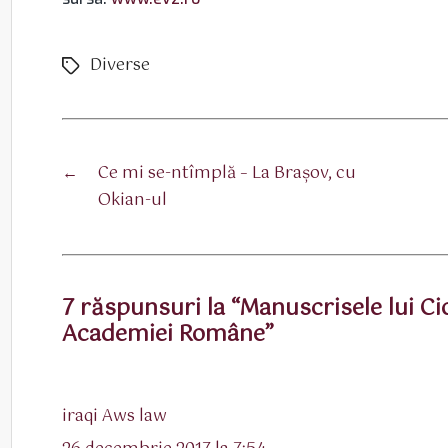
Diverse
Etichete
←
Ce mi se-ntîmplă – La Braşov, cu
Okian-ul
7 răspunsuri la “Manuscrisele lui Ci
Academiei Române”
spune:
iraqi Aws law