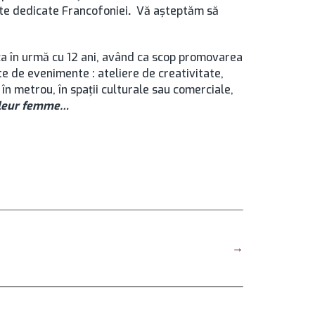
te dedicate Francofoniei
.
Vă aşteptăm să
ţa în urmă cu 12 ani, având ca scop promovarea
ate de evenimente : ateliere de creativitate,
, în metrou, în spaţii culturale sau comerciale,
leur femme…
→