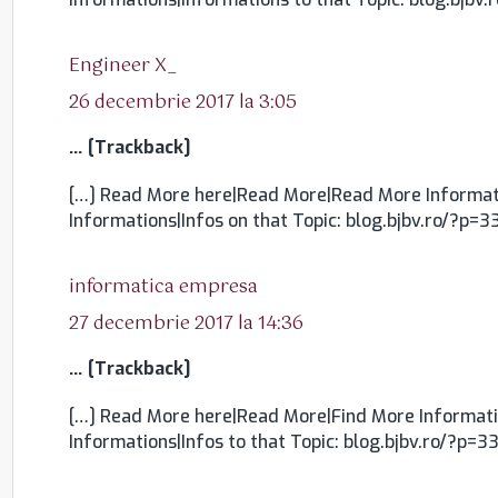
spune:
Engineer X_
26 decembrie 2017 la 3:05
… [Trackback]
[…] Read More here|Read More|Read More Informati
Informations|Infos on that Topic: blog.bjbv.ro/?p=33
spune:
informatica empresa
27 decembrie 2017 la 14:36
… [Trackback]
[…] Read More here|Read More|Find More Informati
Informations|Infos to that Topic: blog.bjbv.ro/?p=33