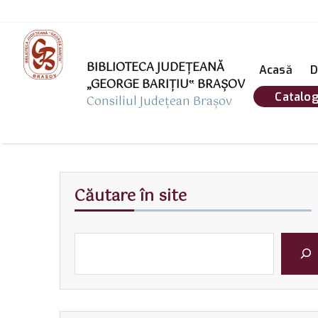
BIBLIOTECA JUDEȚEANĂ
Acasă
D
„GEORGE BARIŢIU‟ BRAŞOV
Catalog
Consiliul Județean Brașov
Căutare în site