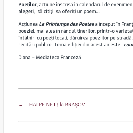
Poeţilor,
acţiune înscrisă în calendarul de evenimen
alegeţi, să citiţi, să oferiţi un poem…
Acţiunea
Le Printemps des Poetes
a început în Fran
poeziei, mai ales în rândul tinerilor, printr-o variet
întâlniri cu poeţi locali, dăruirea poeziilor pe stradă
recitări publice. Tema ediţiei din acest an este :
cou
Diana – Mediateca Franceză
←
HAI PE NET ! la BRAŞOV