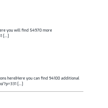
ere you will find 54970 more
1 […]
ns here|Here you can find 94100 additional
ro/?p=331 […]