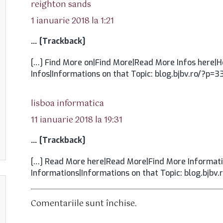
spune:
reighton sands
1 ianuarie 2018 la 1:21
… [Trackback]
[…] Find More on|Find More|Read More Infos here|H
Infos|Informations on that Topic: blog.bjbv.ro/?p=33
spune:
lisboa informatica
11 ianuarie 2018 la 19:31
… [Trackback]
[…] Read More here|Read More|Find More Informatio
Informations|Informations on that Topic: blog.bjbv.
Comentariile sunt închise.