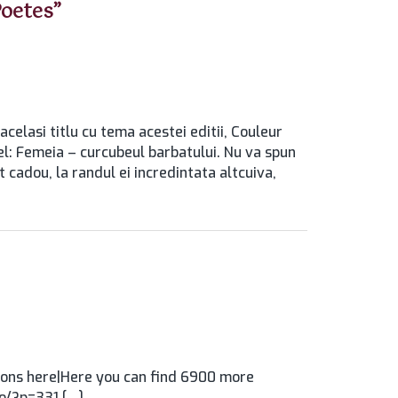
Poetes”
celasi titlu cu tema acestei editii, Couleur
l: Femeia – curcubeul barbatului. Nu va spun
t cadou, la randul ei incredintata altcuiva,
ons here|Here you can find 6900 more
ro/?p=331 […]