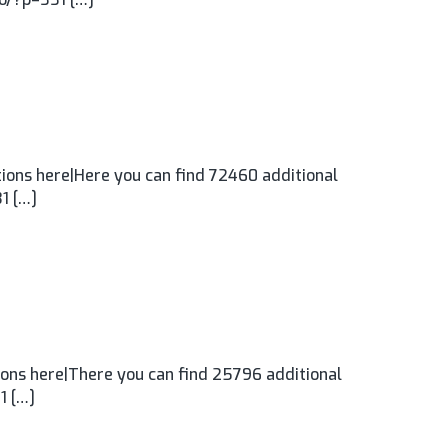
ons here|Here you can find 72460 additional
1 […]
ons here|There you can find 25796 additional
1 […]