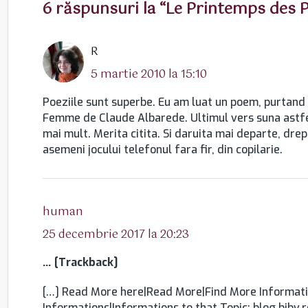
6 răspunsuri la “Le Printemps des 
spune:
R
5 martie 2010 la 15:10
Poeziile sunt superbe. Eu am luat un poem, purtand a
Femme de Claude Albarede. Ultimul vers suna astfe
mai mult. Merita citita. Si daruita mai departe, drep
asemeni jocului telefonul fara fir, din copilarie.
spune:
human
25 decembrie 2017 la 20:23
… [Trackback]
[…] Read More here|Read More|Find More Informati
Informations|Informations to that Topic: blog.bjbv.