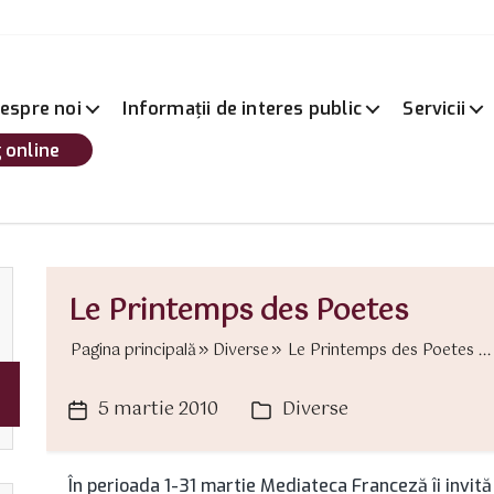
espre noi
Informații de interes public
Servicii
 online
Le Printemps des Poetes
Pagina principală
Diverse
Le Printemps des Poetes ...
5 martie 2010
Diverse
Dată
Categorii
articol
În perioada 1-31 martie Mediateca Franceză îi invită 