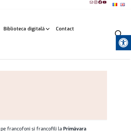
Mail
Instagram
Facebook
YouTube
Biblioteca digitală
Contact
Instrumente pentru accesibilitate
pe francofoni şi francofili la
Primăvara