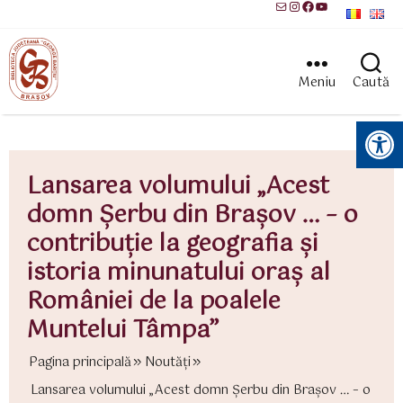
Mail
Instagram
Facebook
YouTube
Meniu
Caută
Instrumente pentru accesibilitate
Lansarea volumului „Acest
domn Şerbu din Braşov … – o
contribuţie la geografia şi
istoria minunatului oraş al
României de la poalele
Muntelui Tâmpa”
Pagina principală
Noutăți
Lansarea volumului „Acest domn Şerbu din Braşov … – o