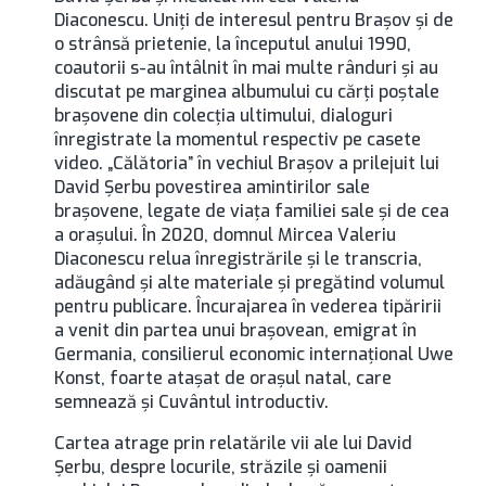
Diaconescu. Uniţi de interesul pentru Braşov şi de
o strânsă prietenie, la începutul anului 1990,
coautorii s-au întâlnit în mai multe rânduri şi au
discutat pe marginea albumului cu cărţi poştale
braşovene din colecţia ultimului, dialoguri
înregistrate la momentul respectiv pe casete
video. „Călătoria” în vechiul Braşov a prilejuit lui
David Şerbu povestirea amintirilor sale
braşovene, legate de viaţa familiei sale şi de cea
a oraşului. În 2020, domnul Mircea Valeriu
Diaconescu relua înregistrările şi le transcria,
adăugând şi alte materiale şi pregătind volumul
pentru publicare. Încurajarea în vederea tipăririi
a venit din partea unui braşovean, emigrat în
Germania, consilierul economic internaţional Uwe
Konst, foarte ataşat de oraşul natal, care
semnează şi Cuvântul introductiv.
Cartea atrage prin relatările vii ale lui David
Şerbu, despre locurile, străzile şi oamenii