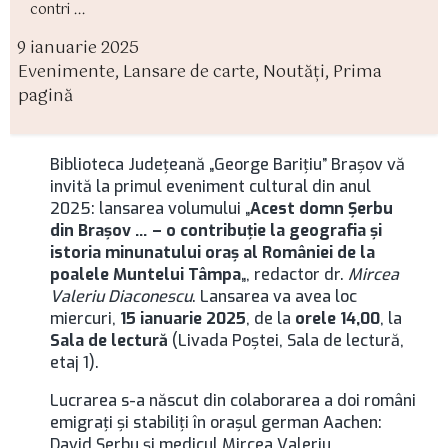
contri ...
9 ianuarie 2025
ată
Evenimente
,
Lansare de carte
,
Noutăți
,
Prima
rticol
ategorii
pagină
Biblioteca Judeţeană „George Bariţiu” Braşov vă
invită la primul eveniment cultural din anul
2025: lansarea volumului „
Acest domn Şerbu
din Braşov … – o contribuţie la geografia şi
istoria minunatului oraş al României de la
poalele Muntelui Tâmpa
„, redactor dr.
Mircea
Valeriu Diaconescu
. Lansarea va avea loc
miercuri,
15 ianuarie 2025
, de la
orele 14,00
, la
Sala de lectură
(Livada Poştei, Sala de lectură,
etaj 1).
Lucrarea s-a născut din colaborarea a doi români
emigraţi şi stabiliţi în oraşul german Aachen:
David Şerbu şi medicul Mircea Valeriu