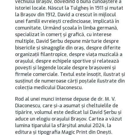
vechiului Braşov, dovedind o bună cunoaştere a
istoriei locale. Născut la Tulgheş în 1911 şi mutat
la Braşov din 1912, David a crescut în mijlocul
unei familii evreieşti credincioase, implicată în
comunitate. Urmând şcoala în limba germană,
specializat în comerţ şi grafică, cu interese
multiple, David Şerbu depune mărturie despre
bisericile şi sinagogile din oraş, despre diferite
organizaţii filantropice, despre viaţa muzicală a
oraşului, despre echipele sportive şi relatează
poveşti şi legende locale despre braşoveni şi
firmele comerciale. Textul este însoţit, ilustrat şi
susţinut de numeroase cărţi poştale ilustrate din
colecţia medicului Diaconescu.
Rod al unei munci intense depuse de dr. M. V.
Diaconescu, care şi-a asumat şi cheltuielile de
tipărire, volumul este dedicat lui David Şerbu şi
aduce un elogiu oraşului Braşov. Cartea a văzut
lumina tiparului la sfârşitul anului 2024, la
editura şi tipografia Magic Print din Oneşti.