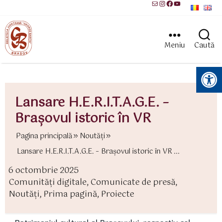
Mail
Instagram
Facebook
YouTube
Meniu
Caută
Instrumente pentru accesibilitate
Lansare H.E.R.I.T.A.G.E. –
Braşovul istoric în VR
Pagina principală
Noutăți
Lansare H.E.R.I.T.A.G.E. – Braşovul istoric în VR ...
6 octombrie 2025
ată
Comunități digitale
,
Comunicate de presă
,
rticol
ategorii
Noutăți
,
Prima pagină
,
Proiecte