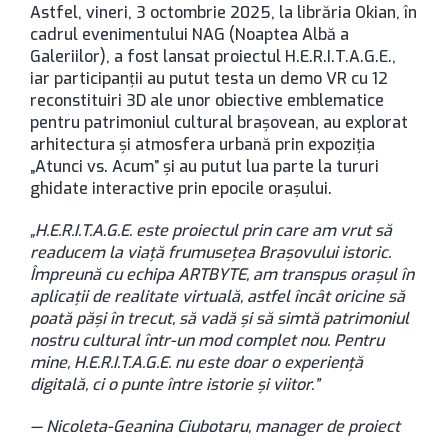
Astfel, vineri, 3 octombrie 2025, la librăria Okian, în
cadrul evenimentului NAG (Noaptea Albă a
Galeriilor), a fost lansat proiectul H.E.R.I.T.A.G.E.,
iar participanții au putut testa un demo VR cu 12
reconstituiri 3D ale unor obiective emblematice
pentru patrimoniul cultural brașovean, au explorat
arhitectura și atmosfera urbană prin expoziția
„Atunci vs. Acum” și au putut lua parte la tururi
ghidate interactive prin epocile orașului.
„H.E.R.I.T.A.G.E. este proiectul prin care am vrut să
readucem la viață frumusețea Brașovului istoric.
Împreună cu echipa ARTBYTE, am transpus orașul în
aplicații de realitate virtuală, astfel încât oricine să
poată păși în trecut, să vadă și să simtă patrimoniul
nostru cultural într-un mod complet nou. Pentru
mine, H.E.R.I.T.A.G.E. nu este doar o experiență
digitală, ci o punte între istorie și viitor.”
— Nicoleta-Geanina Ciubotaru, manager de proiect