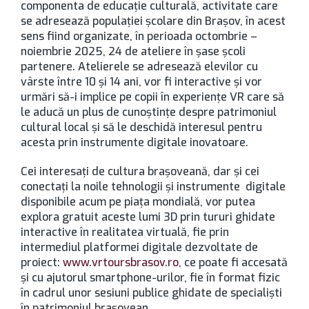
componenta de educație culturală, activitate care
se adresează populației școlare din Brașov, în acest
sens fiind organizate, în perioada octombrie –
noiembrie 2025, 24 de ateliere în șase școli
partenere. Atelierele se adresează elevilor cu
vârste între 10 și 14 ani, vor fi interactive și vor
urmări să-i implice pe copii în experiențe VR care să
le aducă un plus de cunoștințe despre patrimoniul
cultural local și să le deschidă interesul pentru
acesta prin instrumente digitale inovatoare.
Cei interesați de cultura brașoveană, dar și cei
conectați la noile tehnologii și instrumente digitale
disponibile acum pe piața mondială, vor putea
explora gratuit aceste lumi 3D prin tururi ghidate
interactive în realitatea virtuală, fie prin
intermediul platformei digitale dezvoltate de
proiect:
www.vrtoursbrasov.ro
, ce poate fi accesată
și cu ajutorul smartphone-urilor, fie în format fizic
în cadrul unor sesiuni publice ghidate de specialiști
în patrimoniul brașovean.