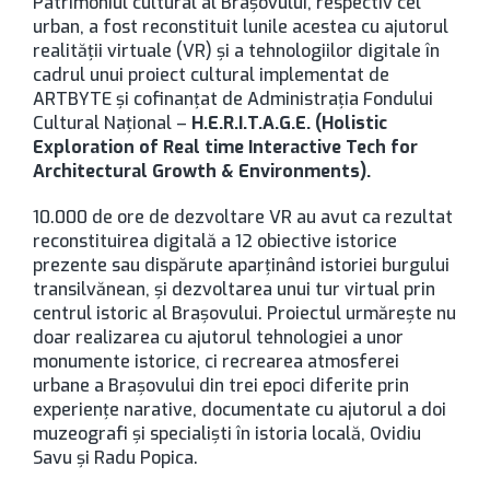
Patrimoniul cultural al Brașovului, respectiv cel
urban, a fost reconstituit lunile acestea cu ajutorul
realității virtuale (VR) și a tehnologiilor digitale în
cadrul unui proiect cultural implementat de
ARTBYTE și cofinanțat de Administrația Fondului
Cultural Național –
H.E.R.I.T.A.G.E. (Holistic
Exploration of Real time Interactive Tech for
Architectural Growth & Environments).
10.000 de ore de dezvoltare VR au avut ca rezultat
reconstituirea digitală a 12 obiective istorice
prezente sau dispărute aparținând istoriei burgului
transilvănean, și dezvoltarea unui tur virtual prin
centrul istoric al Brașovului. Proiectul urmărește nu
doar realizarea cu ajutorul tehnologiei a unor
monumente istorice, ci recrearea atmosferei
urbane a Brașovului din trei epoci diferite prin
experiențe narative, documentate cu ajutorul a doi
muzeografi și specialiști în istoria locală, Ovidiu
Savu și Radu Popica.