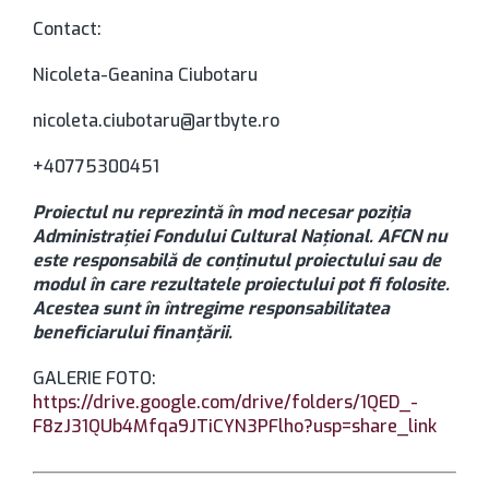
Contact:
Nicoleta-Geanina Ciubotaru
nicoleta.ciubotaru@artbyte.ro
+40775300451
Proiectul nu reprezintă în mod necesar poziția
Administrației Fondului Cultural Național. AFCN nu
este responsabilă de conținutul proiectului sau de
modul în care rezultatele proiectului pot fi folosite.
Acestea sunt în întregime responsabilitatea
beneficiarului finanțării.
GALERIE FOTO:
https://drive.google.com/drive/folders/1QED_-
F8zJ31QUb4Mfqa9JTiCYN3PFlho?usp=share_link